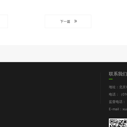
下一篇
们
党群工作
信息披露
我要求助
联系我们
图片新闻
工作报告
地址：北京
支部动态
财务报告
电话：（010
群团风采
年检报告
监督电话：（0
理论知识
项目披露
E-mail：xu
规章制度