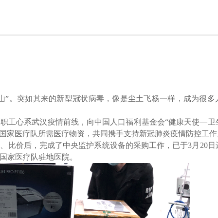
山”。突如其来的新型冠状病毒，像是尘土飞杨一样，成为很多
部职工心系武汉疫情前线，向中国人口福利基金会“健康天使—卫
购国家医疗队所需医疗物资，共同携手支持新冠肺炎疫情防控工作
、比价后，完成了中央监护系统设备的采购工作，已于3月20日
的国家医疗队驻地医院。