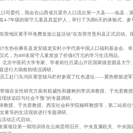
流动人口司委托，我会在山西省吕梁市人口流出第一大县——临县，
0名4-7年级的留守儿童及其监护人，举行了为期6天的体验式、参
家东营地区黄手环免费发放公益活动”在东营市垦利县正式启动。现
通市计生协在彝良县龙安镇龙安村小学代表中国人口福利基金会、
仪式，为400名留守儿童发放了价值8万元的学习生活用品。
医学部、北京中医药大学专家、学者前往吕梁山片区国家级贫困县大宁
家庭进行大病救助情况调研。
体员工赴门头沟区斋堂镇马栏村参观了红色遗址——冀热察挺进
宏云部长带领在女性研究方面有权威性和建树的李洪涛教授、于光君教
活现状追踪与社会干预”的专题调研。
李洪涛教授、于光君教授、西安社会科学院杨晖教授等，第二站前往
境女童等的生活现状进行专题调研。
公益活动正式启动。
”致富发展项目第一期培训班在云南昆明召开。中央直属机关、中央国