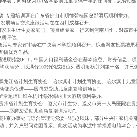
养早餐，同时还为101名学龄前儿童提供一年的课间餐，总资助金
家庭活动”专题培训班在广东省佛山市顺德碧桂园总部酒店顺利举办。
动”致富发展项目交流座谈活动在在四川成都召开。
金会与国家卫生计生委家庭司、项目组专家一行来到河南郑州，对该市
中期评估。
ogo征集活动专家评审会在中央美术学院顺利召开。综合网友投票结
和五幅优秀作品。
中基透明指数FTI，中国人口福利基金会在基本信息、财务信息、
均获满分，以满分100分的成绩位列透明度榜并列第一名，并已
会联合黑龙江省计划生育协会、哈尔滨市计划生育协会、哈尔滨市儿
活动健康促进——唇腭裂受助儿童康复培训项目”
庭活动”专题培训班在杭州海外海纳川大酒店顺利举办。
会联合贵州省计划生育协会、遵义市计生协、遵义市第一人民医院在
进——唇腭裂受助儿童康复培训活动”。
务管理局驻京办事处与综合管理司党委书记赵凤妹，部分中央国家机关
动，并入户慰问贫困母亲。此次活动为李渡中学捐赠电脑40台，