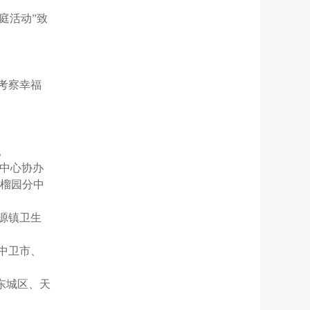
庭活动”致
省考察幸福
。
务中心协办
石榴园分中
河源镇卫生
区中卫市、
市东城区、天