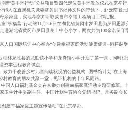
公司捐赠“黄手环行动”公益项目暨四代定位黄手环发放仪式在京举行
总局一行6人在直属机关党委常务副书记孙文科的带领下，赴云南省
母亲家庭，实地考察并听取蒙自市幸福工程项目工作汇报。
守儿童“筝福营”行动继11月5-6日在湖北省黄冈市罗田县为罗田思
走进湖北省黄冈市罗田县良上中心小学，两次共为100余名留守
在南京人口国际培训中心举办“创建幸福家庭活动健康促进--唇腭裂
先后在广西桂林龙胜县的龙胜镇小学和龙脊镇小学开启了第一课，同时
心理资本远程教育试点。
合作，致力于改善乡村儿童阅读状况的公益机构 “图书馆计划”在上
持乡村教育的朋友共聚一堂，见证机构的十年风雨路。
委委托，中国人口福利基金会在京举办创建幸福家庭活动专题研修班。
家卫生计生委副主任、中国计划生育协会党组书记、常务副会长
年全国创建幸福家庭主题宣传活动”在北京举办。