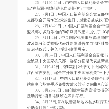
26、6月20-24日，由中国人口福利基金
班”在新疆伊犁哈萨克自治州伊宁市举行。
27、7月1日，中国人口福利基金会党支
支部联合开展“纪念党的生日，感受公益成效”
28、7月18-29日，中国人口福利基金会
盟及鄂尔多斯等地的70名唇腭裂患儿提供了103
29、8月1-4日，中央国家机关事务管理
波及部分部委捐赠代表赴新疆维吾尔自治区吐鲁
目启动仪式，并入户慰问贫困母亲。
30、8月5-7日，中国人口福利基金会副
金波及中央国家机关部、委部分捐赠代表赴新疆
31、8月9-12日，张晖秘书长陪同中央
江西省吉安县、瑞金市开展中央国家机关“三下
32、8月17日，中国人口福利基金会联合山
站曲阜会场黄手环免费发放公益活动在曲阜市沂
33、8月23-26日，由创建幸福家庭活
援助行动”项目培训班在深圳举行。
34、8月25日,旨在改善基层地区县乡医
心助医计划”正式启动。