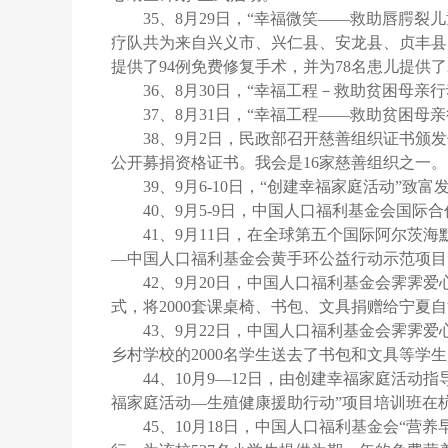
35、8月29日，“幸福微笑——救助唇腭
疗队共为来自兴义市、兴仁县、安龙县、贞丰县
提供了94例免费修复手术，并为78名患儿提供了
36、8月30日，“幸福工程－救助贫困母亲
37、8月31日，“幸福工程——救助贫困母
38、9月2日，民政部召开慈善组织证书颁
公开募捐资格证书。我会是16家慈善组织之一。
39、9月6-10日，“创建幸福家庭活动”
40、9月5-9日，中国人口福利基金会国
41、9月11日，在全球第五个国际阿尔茨
—中国人口福利基金会黄手环公益行动示范项目
42、9月20日，中国人口福利基金会霁霁
式，将2000套课桌椅、书包、文具捐赠给宁夏自
43、9月22日，中国人口福利基金会霁霁
乡村学校的2000名学生送去了书包和文具等学
44、10月9—12日，由创建幸福家庭活
福家庭活动—生殖健康援助行动”项目培训班在
45、10月18日，中国人口福利基金会“