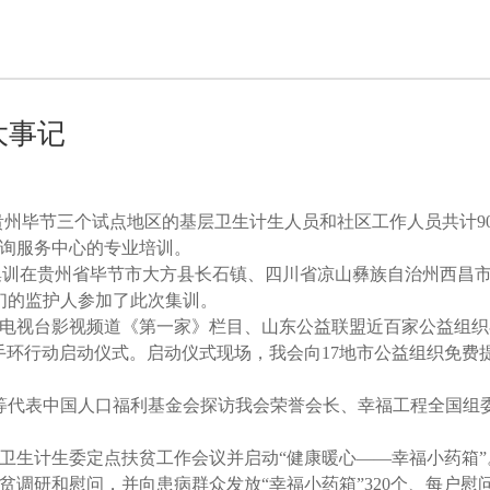
大事记
、贵州毕节三个试点地区的基层卫生计生人员和社区工作人员共计9
询服务中心的专业培训。
次周末集训在贵州省毕节市大方县长石镇、四川省凉山彝族自治州西昌
们的监护人参加了此次集训。
山东电视台影视频道《第一家》栏目、山东公益联盟近百家公益组
手环行动启动仪式。启动仪式现场，我会向17地市公益组织免费
长等代表中国人口福利基金会探访我会荣誉会长、幸福工程全国组
家卫生计生委定点扶贫工作会议并启动“健康暖心——幸福小药箱
调研和慰问，并向患病群众发放“幸福小药箱”320个、每户慰问金