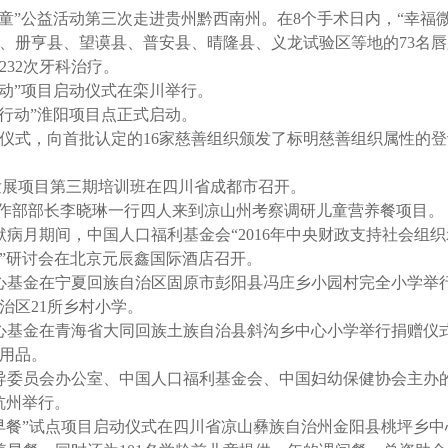
裂儿童”公益活动第三次走进贵州黔西南州。在8个手术日内，“幸福
、册亨县、望谟县、普安县、晴隆县、义龙试验区等地的73名
232次牙科治疗。
行动”项目启动仪式在栾川举行。
亲行动”淮阳项目点正式启动。
发仪式，向首批认定的16家慈善组织颁发了标明慈善组织属性的
致富发展项目第三期培训班在四川省成都市召开。
际合作部部长李晓琳一行四人来到凉山州考察调研儿童营养餐项目。
海默病月期间，中国人口福利基金会“2016年中央财政支持社会组
”研讨会在北京元辰鑫国际酒店召开。
爱心基金在宁夏回族自治区固原市彭阳县冯庄乡小园村完全小学举
治区21所乡村小学。
爱心基金在青海省大同回族土族自治县斜沟乡中心小学举行捐赠仪
生用品。
动指导委员会办公室、中国人口福利基金会、中国妇幼保健协会主办
杭州举行。
营养早餐”试点项目启动仪式在四川省凉山彝族自治州金阳县桃坪乡