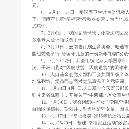
元。
6、 2月14—21日，受国家卫生计生委
了一期留守儿童“筝福营”行动冬令营，为当地3
式培训。
7、3月6日，“我的父亲母亲，让爱送您回
多名老人登记领取黄手环。
8、3月11日，云南省计划生育协会、昭
国组委会举行“给留守儿童的一份新年礼物”发放
9、 3月20-27日，我会组织北京大学
涧、子洲四县对“因病致贫，因病返贫”的困难
10、人口基金会党支部和工会共同组织全
址陈列馆。党员同志面对党旗重温了入党誓词。
11、3月28日-4月1日,人口基金会宋
到甘肃省陇西县，开展关于“中西部地区女童生
12、4月5-8日，我会组织中华女子学院
自治区隆德县、彭阳县，对当地留守女童、困
13、4月17日，“幸福微笑”2016年长治站
14、4月25-29日，创建“幸福家庭活动