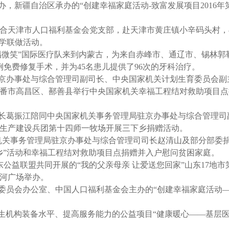
会主办，新疆自治区承办的“创建幸福家庭活动-致富发展项目2016
部联合天津市人口福利基金会党支部，赴天津市黄庄镇小辛码头村
联学联做活动。
“幸福微笑”国际医疗队来到内蒙古，为来自赤峰市、通辽市、锡林
例免费修复手术，并为45名患儿提供了96次的牙科治疗。
局驻京办事处与综合管理司副司长、中央国家机关计划生育委员会副
番市高昌区、鄯善县举行中央国家机关幸福工程结对救助项目点
秘书长葛振江陪同中央国家机关事务管理局驻京办事处与综合管理司
生产建设兵团第十四师一牧场开展三下乡捐赠活动。
国家机关事务管理局驻京办事处与综合管理司司长赵清山及部分部委
乡”活动和幸福工程结对救助项目点捐赠并入户慰问贫困家庭。
东公益联盟共同开展的“我的父亲母亲 让爱送您回家”山东17地
河广场举办。
动指导委员会办公室、中国人口福利基金会主办的“创建幸福家庭活动
疗卫生机构装备水平、提高服务能力的公益项目“健康暖心——基层