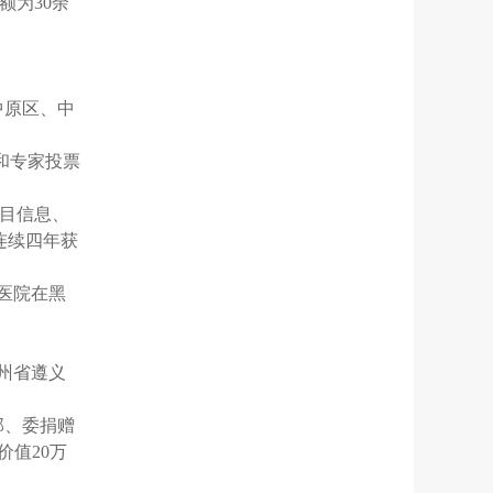
额为30余
中原区、中
果和专家投票
项目信息、
连续四年获
童医院在黑
贵州省遵义
部、委捐赠
价值20万