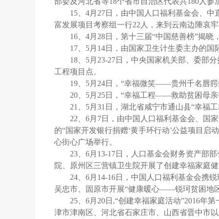
部委及河北省等18个省市自治区代表共180人参
15、4月27日，由中国人口福利基金会、
富发展项目考察组一行22人，来到云南边陲哀
16、4月28日，第十三届“中国慈善榜”揭
17、5月14日，由国家卫生计生委主办的
18、5月23-27日，中央国家机关部、
工程项目点。
19、5月24日，“幸福微笑——贵州千名
20、5月25日，“幸福工程——救助贫困
21、5月31日，湖北省咸宁市通山县“幸福
22、6月7日，由中国人口福利基金会、
的“国家开发银行捐赠‘黄手环行动’公益项目
心街心广场举行。
23、6月13-17日，人口基金会财务资
院、原州区三营镇卫生院开展了创建幸福家庭健
24、6月14-16日，中国人口福利基金
吴忠市、固原市开展“健康暖心——锐珂贫困地
25、6月20日,“创建幸福家庭活动”20
津市津南区、河北省石家庄市、山西省晋中市以