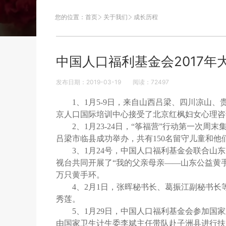
您的位置：
首页
关于我们
成长历程
中国人口福利基金会2017年
发布日期：2019-03-19
阅读：
72497
1、1月5-9日，来自山西吕梁、四川凉山
京人口国际培训中心接受了北京红枫妇女心理咨
2、1月23-24日，“筝福营”行动第一
吕梁市临县成功举办，共有150名留守儿童和他
3、1月24号，中国人口福利基金会联合
视台共同开展了“我的父亲母亲——山东公益黄
万只黄手环。
4、2月1日，张晖秘书长、葛振江副秘书
秀莲。
5、1月29日，中国人口福利基金会参加国
由国家卫生计生委李斌主任带队赴子洲县进行扶贫