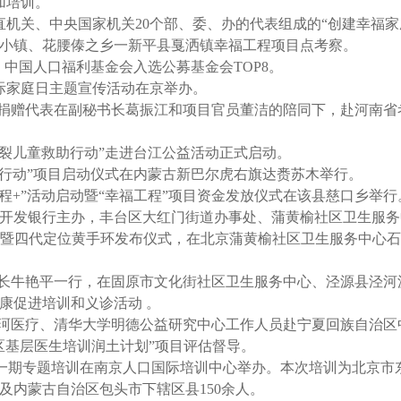
加培训。
中直机关、中央国家机关20个部、委、办的代表组成的“创建幸福家
牢小镇、花腰傣之乡一新平县戛洒镇幸福工程项目点考察。
晓，中国人口福利基金会入选公募基金会TOP8。
国际家庭日主题宣传活动在京举办。
委部分捐赠代表在副秘书长葛振江和项目官员董洁的陪同下，赴河南
唇腭裂儿童救助行动”走进台江公益活动正式启动。
母亲行动”项目启动仪式在内蒙古新巴尔虎右旗达赉苏木举行。
工程+”活动启动暨“幸福工程”项目资金发放仪式在该县慈口乡举行
国家开发银行主办，丰台区大红门街道办事处、蒲黄榆社区卫生服
启动暨四代定位黄手环发布仪式，在北京蒲黄榆社区卫生服务中心
产部部长牛艳平一行，在固原市文化街社区卫生服务中心、泾源县泾
康促进培训和义诊活动 。
会携锐珂医疗、清华大学明德公益研究中心工作人员赴宁夏回族自治
区基层医生培训润土计划”项目评估督导。
16年第一期专题培训在南京人口国际培训中心举办。本次培训为北京
及内蒙古自治区包头市下辖区县150余人。