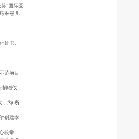
微笑”国际医
唇腭裂患儿
登记证书、
织示范项目
行捐赠仪
式，为6所
的“创建幸
中心校举