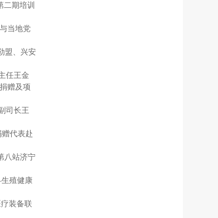
年第二期培训
，与当地党
郭勒盟、兴安
主任王金
捐赠及项
副司长王
捐赠代表赴
市第八站济宁
—生殖健康
医疗装备联