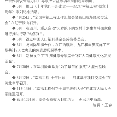
外合作协议管理办法》等顺应公益市场发展的规章制度。
◆ 3月，推出《十年我们一起走过——纪念“幸福工程”创立十
周年》系列纪念活动。
◆ 4月25日，“全国幸福工程工作汇报会暨鞍山现场经验交流
会” 在辽宁鞍山召开。
◆ 5月，在四川、重庆启动“60岁以下的农村计划生育特困家庭
进行抚助行动”试点项目。
◆ 5月，设立中国人口福利基金会筹资委员会。
◆ 6月，与国际组织合作，在江西赣州、九江和重庆实施了三
期共计250位患儿的免费唇腭裂手术。
◆ 6月，动员设立了“生殖健康专项基金”和“人口健康文化发展
基金”。
◆ 7月30日，在深圳隆重举办“为了母亲的微笑”大型公益晚
会。
◆ 8月12日，“幸福工程·十年回顾——河北阜平项目交流会”在
河北阜平召开。
◆ 11月13日，“幸福工程创立十周年表彰大会”在北京人民大会
堂隆重召开。
◆ 截止12月底，基金会总收入1891万元，创出历史新高。
编辑：王淼