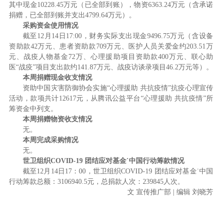
其中现金10228.45万元（已全部到账），物资6363.24万元（含承诺
捐赠，已全部到账并支出4799.64万元）。
采购资金使用情况
截至12月14日17:00，财务实际支出现金9496.75万元（含设备
资助款42万元、患者资助款709万元、医护人员关爱金约203.51万
元、战疫人物基金72万、心理援助项目资助款400万元、联心助
医“战疫”项目支出款约141.87万元、战疫访谈录项目46.2万元等）。
本周捐赠现金收支情况
资助中国灾害防御协会实施“心理援助 共抗疫情”抗疫心理宣传
活动，款项共计12617元，从腾讯公益平台“心理援助 共抗疫情”所
筹资金中列支。
本周捐赠物资收支情况
无。
本周完成采购情况
无。
世卫组织COVID-19 团结应对基金˙中国行动筹款情况
截至12月14日17：00，世卫组织COVID-19 团结应对基金˙中国
行动筹款总额：3106940.5元，总捐款人次：239845人次。
文 宣传推广部 | 编辑 刘晓芳