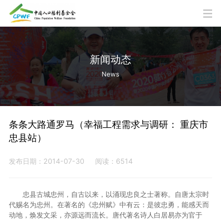
新闻动态
News
条条大路通罗马（幸福工程需求与调研： 重庆市
忠县站）
发布日期：2014-07-30
阅读：6514
忠县古城忠州，自古以来，以涌现忠良之士著称。自唐太宗时
代赐名为忠州。在著名的《忠州赋》中有云：是彼忠勇，能感天而
动地，焕发文采，亦源远而流长。唐代著名诗人白居易亦为官于