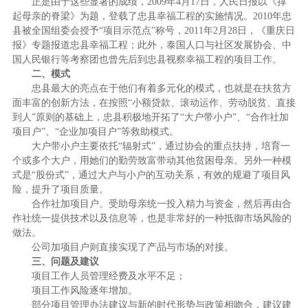
正是由于这些显著的成绩，2009年4月17日，人民日报以《撑
起母亲的脊梁》为题，登载了忠县幸福工程的实施情况。2010年忠
县被全国组委会授予“项目示范点”称号，2011年2月28日，《重庆日
报》专题报道忠县幸福工程；此外，泰国人口与社区发展协会、中
国人民银行等考察团也曾先后到忠县视察幸福工程的项目工作。
二、模式
忠县最大的亮点在于他们有着多元化的模式，也就是在扶贫方
面丰富的创新方法，在按照“小额贷款、滚动运作、劳动脱贫、直接
到人”原则的基础上，忠县积极地开拓了“大户带小户”、“合作社加
项目户”、“企业加项目户”等救助模式。
大户带小户主要依托“辐射式”，通过协会的重点扶持，培育一
个或多个大户，用她们的勤劳致富带动其他贫困母亲。另外一种模
式是“股份式”，通过大户与小户的互动关系，有效的规避了项目风
险，提升了项目质量。
合作社加项目户。受助母亲统一投入精力与资金，然后再由合
作社统一提供技术以及信息等，也是非常好的一种抵御市场风险的
做法。
公司加项目户则直接实现了产品与市场的对接。
三、问题及建议
项目工作人员管理经费及水平不足；
项目工作风险逐年增加。
部分项目管理办法建议与新的时代形势与政策相吻合，建议建