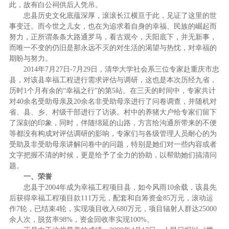
此，故有白公祠供后人凭吊。
忠县历史文化底蕴深厚，滚滚长江横亘于此，见证了这里的世
事变迁。而今世之儿女，也在为追求着自身的幸福、民族的崛起而
努力，正所谓条条大路通罗马，看古观今，天阳底下，并无新事，
而唯一不变的仍旧是那永远不灭的对生活的渴望与热忱，对幸福的
期盼与努力。
2014年7月27日-7月29日，清华大学社会系三位专家赴重庆市忠
县，对该县幸福工程进行需求评估与调研，这也是本次历经九省，
历时1个月有余的“幸福之行”的第5站。在三天的时间中，专家共计
对40余名受助母亲及20余名非受助母亲进行了问卷调查，并随机对
省、县、乡、村级干部进行了访谈。村中的养猪大户给专家们留下
了深刻的印象，同时，伴随绵延的山路，方言给沟通所带来的不便
等都没有构成对评估调研的影响，专家们与各级管理人员耐心的为
受助及非受助母亲讲解问卷中的问题，特别是她们对一些内容或者
文字把握不清的时候，更是给予了全力的协助，以帮助她们搞清问
题。
一、荣誉
忠县于2004年成为幸福工程项目县，如今风雨10余载，该县先
后获得幸福工程项目款111万元，配套和自筹资金85万元，滚动运
作7轮，已结束4轮，实现项目收入680万元，项目辐射人群达25000
余人次，脱贫率98%，资金回收率实现100%。