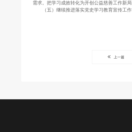
需求。把学习成效转化为开创公益慈善工作新局
（五）继续推进落实党史学习教育宣传工作
上一篇
公益项目
新闻中心
关于我们
加入我
我们的项目
机构动态
基金会介绍
志愿者