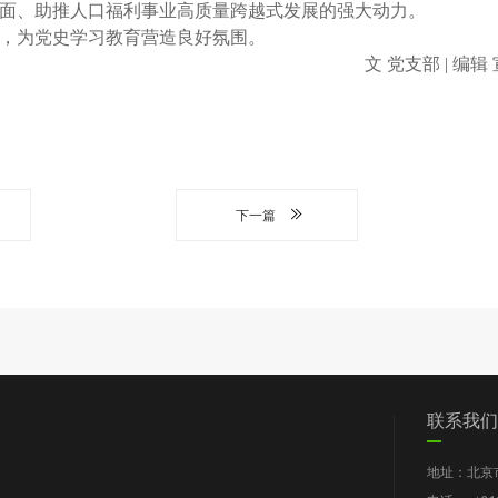
面、助推人口福利事业高质量跨越式发展的强大动力。
，为党史学习教育营造良好氛围。
文 党支部 | 编
下一篇
们
党群工作
信息披露
我要求助
联系我们
图片新闻
工作报告
地址：北京