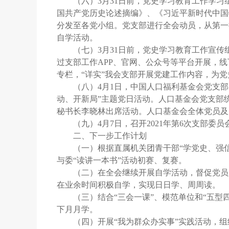
（六）3月31日前，党史学习教育工作学
国共产党历史论述摘编》、《习近平新时代中国
分发至各党小组。党支部进行全会动员，从第一
自学活动。
（七）3月31日前，党史学习教育工作宣
过支部工作APP、官网、公众号等平台开展，
专栏，“详实”我会支部开展党建工作内容，为
（八）4月1日，中国人口福利基金会党支
动、开新局”主题党日活动。人口基金会党支部
秘书长李晓林出席活动。人口基金会全体党员及
（九）4月7日，召开2021年第6次支部
二、下一步工作计划
（一）根据直属机关团青干部“学党史、强
与委“读讲一本书”活动初赛、复赛。
（二）在全会继续开展自学活动，督促党员
在业余时间积极自学，实现日日学、周周读。
（三）结合“三会一课”、模范单位和“五
下月月学。
（四）开展“我为群众办实事”实践活动，