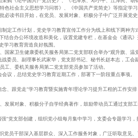
习组采购《论中国共产党历史》、《毛泽东、邓小平、江泽民、胡
特色社会主义思想学习问答》、《中国共产党简史》等指定学习
批必读书目开始，在党员、发展对象、积极分子中广泛开展党史
传组制定工作计划，党史学习教育宣传工作分为线上和线下两种方
线下结合办公环境改造和美化，设置党建专栏，在基金会《通讯》
党史学习教育营造良好氛围。
部、国家卫生健康委机关服务局第二党支部联合举办“观升旗、温
统战委员、副理事长武家华，党支部书记、秘书长赵本志，工会
员工、委机关服务局第二党支部党员参加了活动。
委员会会议，总结党史学习教育近期工作，部署下一阶段重点事项。
信念、跟党走”学习教育暨实施青年理论学习提升工程的工作安排
、发展对象、积极分子自学经典著作，鼓励带动员工通过支部工作
型四强”党支部创建，组织党小组每月集中学习，支委会专题学习，
组织党员干部深入基层群众、深入工作服务对象，广泛听取意见、