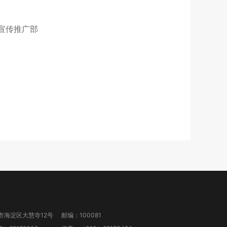
辑 宣传推广部
市海淀区大慧寺12号
邮编：100081