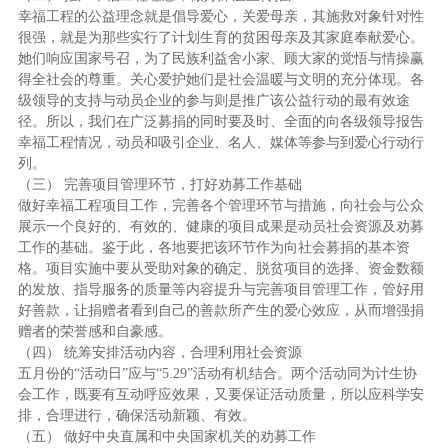
幸福工程的公益理念就是倡导爱心，关爱母亲，其施救对象针对性
很强，就是为那些实行了计划生育的贫困母亲及其家庭奉献爱心。
她们响应国家号召，为了民族利益舍小家、顾大家的觉悟与情操赢
得全社会的尊重。关心爱护她们是社会温暖与文明的充分体现。各
级领导的支持与动员企业的参与则是推广该公益行动的最有效途
径。所以，我们在广泛募捐的同时要及时、全面的向各级领导报告
幸福工程情况，动员和吸引企业、名人、媒体等参与到爱心行动行
列。
（三） 完善项目管理环节，打好劝募工作基础
做好幸福工程项目工作，完善各个管理环节与措施，向社会与公众
展示一个良好的、有效的、健康的项目成果是动员社会资源及劝募
工作的基础。鉴于此，各地要把该环节作为向社会募捐的基本资
格。项目实施中要从受助对象的确定、脱贫项目的选择、资金数额
的发放、指导服务的质量等内容提升与完善项目管理工作，管好用
好善款，让捐赠者看到自己的善款所产生的爱心效应，从而增强捐
赠者的荣誉感和自豪感。
（四） 统筹安排活动内容，合理利用社会资源
五月份的“活动日”应与“5.29”活动有机结合。两个活动同为计生协
会工作，既要有互动呼应效果，又要保证活动质量，所以应科学安
排，合理进行，确保活动新颖、有效。
（五） 做好中央直属和中央国家机关的劝募工作