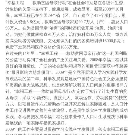
“幸福工程——救助贫困母亲行动”在全社会特别是在各级计生委、
计生协的关爱与支持下，健康发展，成效显著。截至2008年10月
底，幸福工程已在全国29个省（区、市）建立了417个项目点，累
计投入资金5.8亿元，救助贫困母亲家庭20.7万人（户），惠及人口
95万人。在为贫困母亲“治穷”的同时还积极开展“治愚、治病”活
动。为她们做健康检查91万人次，治疗妇科病35万余人次；举办以
提高受助者劳动技能、文化知识为目的的各类培训班16000多期；
免费下发药品和医疗器材价值1656万元。
在过去的14年里，“幸福工程——救助贫困母亲行动”这一利国利民
的公益行动得到了全社会的广泛关注与关爱。2008年幸福工程以其
良好的项目绩效、广泛的社会影响和规范的项目管理荣获中华慈善
奖“最具影响力慈善项目”。2009年是全党开展深入学习实践科学发
展观活动的第二年。科学发展观是建设中国特色社会主义必须坚持
和贯彻的重大战略思想，也是统筹解决我国人口问题的重要指导方
针。“幸福工程——救助贫困母亲行动”定位于实行了计划生育的贫
困母亲，采取“小额资助、直接到人、滚动运作、劳动脱贫”的扶贫
方式，以项目运作方式帮助她们及其家庭解决实际困难，是人口计
生工作促进民生改善的有效途径，也是贯彻落实科学发展观的成功
实践。各地要把发展幸福工程公益事业作为人口计生系统践行科学
发展观的一项实际举措抓实抓好。
2009年的工作主要是以贯彻学习实践科学发展观，落实幸福工程福