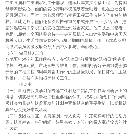
中央直属和中央国家机关干部职工连续12年支持幸福工程，为贫困
母亲奉献爱心。他们的爱心行动不仅感动着受助者，也在全社会引
起强烈反响。同时，为各级领导与幸福工程工作者树立了良好的榜
样。除此之外，他们还多次以协作组的形式开展“三下乡”活动，把
党的温暖与干部职工的爱心直接送到贫困家庭。他们既是捐赠者，
也是志愿者。全国组委会将与中央直属机关人口计生委和中央国家
机关人口计生委共同策划好“活动日”期间的募捐工作。各地应参照
此做法动员各级政府公务人员带头参与、奉献爱心。
（六） 做好相关工作
各地要针对今年工作的特点，在“活动日”前后做好“活动日”的先期
策划、资源动员、市场预热等准备工作。同时配合好全国组委会拟
开展的幸福工程15周年筹备工作中的主题摄影展、项目评估、主题
歌推广、公益广告拍摄等相关工作。
二、 工作要求
（一）各地要认真学习顾秀莲主任和赵白鸽副主任在漳州会议上的
讲话，切实提高对幸福工程重要性的认识，把举办“活动日”作为动
员社会力量参与扶贫开发与计划生育相结合的重要举措，以积极认
真的态度搞好本次活动。
（二）要因地制宜、认真策划、专人负责，制定切实可行的活动方
案，认真筹备、科学组织、注重实效，以较小的投入赢得较大的社
会效益。