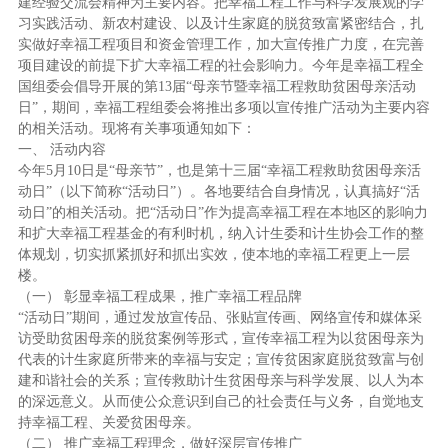
建经验交流会精神为主要内容。把幸福工程工作与科学发展观的学
习实践活动、新农村建设、以及计生家庭的脱贫致富紧密结合，扎
实做好幸福工程项目和资金管理工作，加大宣传推广力度，在完善
项目建设的前提下扩大幸福工程的社会影响力。今年是幸福工程全
国组委会倡导开展的第13届“母亲节暨幸福工程救助贫困母亲活动
日”，期间，幸福工程组委会将推出多项以宣传推广活动为主要内容
的相关活动。现将有关事项通知如下：
一、 活动内容
今年5月10日是“母亲节”，也是第十三届“幸福工程救助贫困母亲活
动日”（以下简称“活动日”）。各地要结合自身情况，认真搞好“活
动日”的相关活动。把“活动日”作为提高幸福工程在本地区的影响力
和扩大幸福工程基金的有利时机，纳入计生委和计生协会工作的整
体规划，切实抓紧抓好和抓出实效，使本地的幸福工程更上一层
楼。
（一） 彰显幸福工程成果，推广幸福工程品牌
“活动日”期间，通过发放宣传品、张贴宣传画、网络宣传和媒体采
访受助贫困母亲的脱贫案例等形式，宣传幸福工程为以贫困母亲为
代表的计生家庭所带来的幸福与安定；宣传贫困家庭脱贫致富与创
建和谐社会的关系；宣传救助计生贫困母亲与科学发展、以人为本
的深远意义。从而使公众意识到自己的社会责任与义务，自觉地支
持幸福工程、关爱贫困母亲。
（二） 推广幸福工程理念，做好深层宣传推广