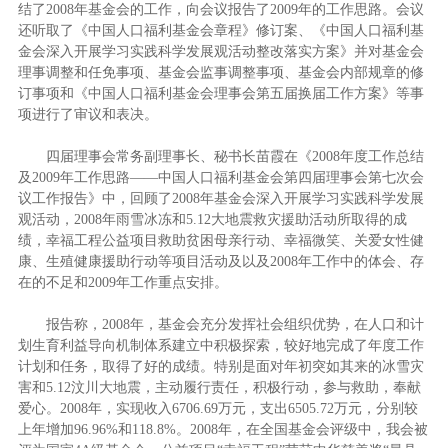
结了2008年基金会的工作，向会议报告了2009年的工作思路。会议
还听取了《中国人口福利基金会章程》修订案、《中国人口福利基
金会深入开展学习实践科学发展观活动整改落实方案》并对基金会
理事调整和任免事项、基金会监事调整事项、基金会内部规章的修
订事项和《中国人口福利基金会理事会第五届换届工作方案》等事
项进行了审议和表决。
四届理事会常务副理事长、秘书长苗霞在《2008年度工作总结
及2009年工作思路——中国人口福利基金会第四届理事会第七次会
议工作报告》中，回顾了2008年基金会深入开展学习实践科学发展
观活动，2008年雨雪冰冻和5.12大地震救灾援助活动所取得的成
绩，幸福工程公益项目救助贫困母亲行动、幸福微笑、关爱女性健
康、生殖健康援助行动等项目活动及以及2008年工作中的体会、存
在的不足和2009年工作重点安排。
报告称，2008年，基金会充分发挥社会组织优势，在人口和计
划生育利益导向机制体系建立中积极探索，较好地完成了年度工作
计划和任务，取得了好的成绩。特别是面对年初突如其来的冰雪灾
害和5.12汶川大地震，主动履行责任，积极行动，参与救助，奉献
爱心。2008年，实现收入6706.69万元，支出6505.72万元，分别较
上年增加96.96%和118.8%。2008年，在全国基金会评级中，我会被