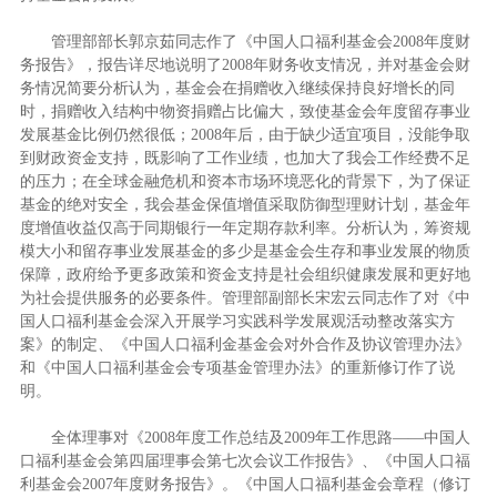
管理部部长郭京茹同志作了《中国人口福利基金会2008年度财
务报告》，报告详尽地说明了2008年财务收支情况，并对基金会财
务情况简要分析认为，基金会在捐赠收入继续保持良好增长的同
时，捐赠收入结构中物资捐赠占比偏大，致使基金会年度留存事业
发展基金比例仍然很低；2008年后，由于缺少适宜项目，没能争取
到财政资金支持，既影响了工作业绩，也加大了我会工作经费不足
的压力；在全球金融危机和资本市场环境恶化的背景下，为了保证
基金的绝对安全，我会基金保值增值采取防御型理财计划，基金年
度增值收益仅高于同期银行一年定期存款利率。分析认为，筹资规
模大小和留存事业发展基金的多少是基金会生存和事业发展的物质
保障，政府给予更多政策和资金支持是社会组织健康发展和更好地
为社会提供服务的必要条件。管理部副部长宋宏云同志作了对《中
国人口福利基金会深入开展学习实践科学发展观活动整改落实方
案》的制定、《中国人口福利金基金会对外合作及协议管理办法》
和《中国人口福利基金会专项基金管理办法》的重新修订作了说
明。
全体理事对《2008年度工作总结及2009年工作思路——中国人
口福利基金会第四届理事会第七次会议工作报告》、《中国人口福
利基金会2007年度财务报告》。《中国人口福利基金会章程（修订