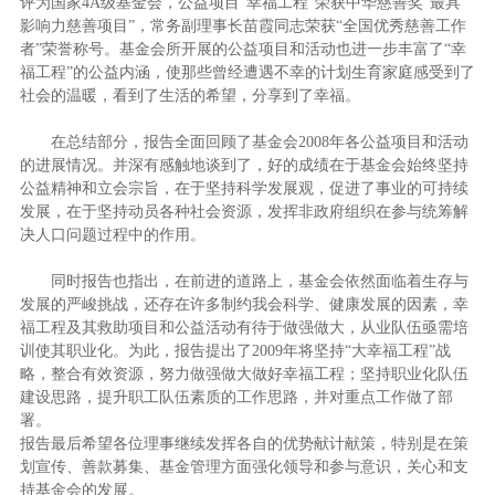
评为国家4A级基金会，公益项目“幸福工程”荣获中华慈善奖“最具
影响力慈善项目”，常务副理事长苗霞同志荣获“全国优秀慈善工作
者”荣誉称号。基金会所开展的公益项目和活动也进一步丰富了“幸
福工程”的公益内涵，使那些曾经遭遇不幸的计划生育家庭感受到了
社会的温暖，看到了生活的希望，分享到了幸福。
在总结部分，报告全面回顾了基金会2008年各公益项目和活动
的进展情况。并深有感触地谈到了，好的成绩在于基金会始终坚持
公益精神和立会宗旨，在于坚持科学发展观，促进了事业的可持续
发展，在于坚持动员各种社会资源，发挥非政府组织在参与统筹解
决人口问题过程中的作用。
同时报告也指出，在前进的道路上，基金会依然面临着生存与
发展的严峻挑战，还存在许多制约我会科学、健康发展的因素，幸
福工程及其救助项目和公益活动有待于做强做大，从业队伍亟需培
训使其职业化。为此，报告提出了2009年将坚持“大幸福工程”战
略，整合有效资源，努力做强做大做好幸福工程；坚持职业化队伍
建设思路，提升职工队伍素质的工作思路，并对重点工作做了部
署。
报告最后希望各位理事继续发挥各自的优势献计献策，特别是在策
划宣传、善款募集、基金管理方面强化领导和参与意识，关心和支
持基金会的发展。