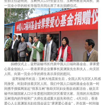
生协主任赵明虎、玉树州人口计生委主任、玉树州教育局局长、第
一完全小学的校长等领导共同出席了本次捐赠仪式。
捐赠仪式上，蓝野副秘书长代表中国人口福利基金会、霁霁爱
心基金创始人——香港霁霁企业董事长
莫渊策
先生
和
夫人，向灾区
人民、向第一完全小学的师生表示亲切的慰问。
蓝野副秘书长说：玉树大地震发生后，全国人民与灾区人民感
同身受，时刻牵挂着灾区人民。我们中国人口福利基金会在第一时
间携手搜狐网发起“情系玉树”救助灾区妇女善款劝募活动，杨文庄
秘书长随国家人口计生委慰问团到灾区看望大家。无情的大地震给
玉树境内的学校和广大师生造成重大损失和伤亡，
4月20日
，香港
爱心人士莫渊策夫妇在我会设立“霁霁爱心基金”，并在第一时间
做