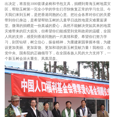
出决定，将首批
1000
套课桌椅和书包文具，
捐赠到青海玉树地震灾
区，帮助玉树第一完全小学的学生们尽快恢复正常的学习生活。
今
天我们来到玉树，是把香港同胞的心意、把社会各界对你们的关爱
带到你们身边，是希望帮助玉树的儿童早日战胜地震灾难重返课
堂。微薄的捐赠是一份真诚的爱心，虽然不能解决突如其来的地震
灾难带来的巨大损失，但希望你们能感受到党和政府的温暖，全国
人民的支持，感受到香港同胞的一片真情和爱。希望你们努力学
习，刻苦钻研，树立信心，振奋精神，为重建家园掌握本领，为建
设更加美丽、更加富饶、更加和谐的新玉树贡献力量！我相信，在
党中央、国务院的正确领导下，在全国各族人民的大力支持下，一
个新玉树会浴火重生、凤凰涅盘。