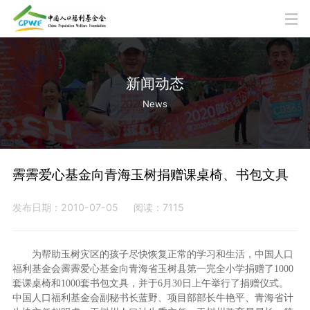
新闻动态
News
霽霽爱心基金向青海玉树捐赠课桌椅、书包文具
发布日期：2010-07-05
阅读：7115
为帮助玉树灾区的孩子尽快恢复正常的学习和生活，中国人口
福利基金会霽霽爱心基金向青海省玉树县第一完全小学捐赠了1000
套课桌椅和1000套书包文具，并于
6月30日上午
举行了捐赠仪式。
中国人口福利基金会副秘书长蓝野、项目部部长牛艳平、青海省计