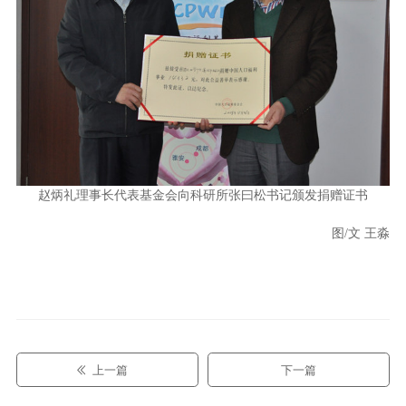
赵炳礼理事长代表基金会向科研所张曰松书记颁发捐赠证书
图/文 王淼
上一篇
下一篇