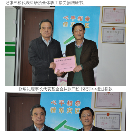
记张曰松代表科研所全体职工接受捐赠证书。
赵炳礼理事长代表基金会从张曰松书记手中接过捐款