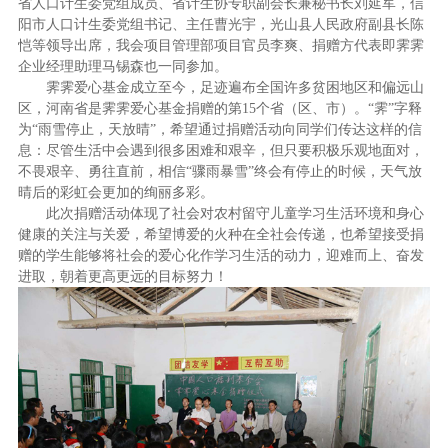
省人口计生委党组成员、省计生协专职副会长兼秘书长刘延军，信
阳市人口计生委党组书记、主任曹光宇，光山县人民政府副县长陈
恺等领导出席，我会项目管理部项目官员李爽、捐赠方代表即霁霁
企业经理助理马锡森也一同参加。
霁霁爱心基金成立至今，足迹遍布全国许多贫困地区和偏远山
区，河南省是霁霁爱心基金捐赠的第15个省（区、市）。“霁”字释
为“雨雪停止，天放晴”，希望通过捐赠活动向同学们传达这样的信
息：尽管生活中会遇到很多困难和艰辛，但只要积极乐观地面对，
不畏艰辛、勇往直前，相信“骤雨暴雪”终会有停止的时候，天气放
晴后的彩虹会更加的绚丽多彩。
此次捐赠活动体现了社会对农村留守儿童学习生活环境和身心
健康的关注与关爱，希望博爱的火种在全社会传递，也希望接受捐
赠的学生能够将社会的爱心化作学习生活的动力，迎难而上、奋发
进取，朝着更高更远的目标努力！