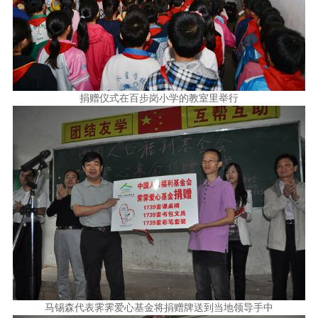
捐赠仪式在百步岗小学的教室里举行
马锡森代表霁霁爱心基金将捐赠牌送到当地领导手中