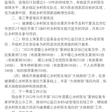
益项目。该项目计划通过3—10年的持续努力，有效提升乡村医生
保障水平，逐步稳定乡村医生队伍，助力医改强基层目标的实现，
也为健康中国、美丽乡村等国家战略增光添彩。
二、第三季度项目开展情况
（一）健康暖心乡村医生项目在重庆市奉节县和宁夏吴忠市红
寺堡区2个地区开展了2场针对乡村医生能力提升的培训，共有220
位乡村医生参与培训。
（二）联合上海复星公益基金会在99公益日设立乡村e诊室项
目，升级村卫生室设备为村民提供优质便捷的医疗服务。
（三）“2022年度暖心乡村医生”案例征集活动已征集完毕，共
征集案例723份（有效案例696份），其中暖心乡村医生案例361份
（有效案例342份）、暖心乡镇卫生院院长案例252份（有效案例
248份）、青年榜样案例110份（有效案例106份）。个人自荐案例
346份，组织推荐案例350份。
（四）继续开展健康暖心乡村医生项目“大病救助”工作，在原
健康暖心乡村医生项目方案基础上，丰富 “大病救助”项目内容，拓
展大病救助病种和患病群体。
三、下一季度工作计划
我会将于2022年10月开展“2022年度暖心乡村医生”案例征集专
家评审及公示工作。推动99公益日乡村e诊室项目后续工作，继续推
进乡村医生能力培训与健康暖心乡村医生项目的“大病救助”工作。