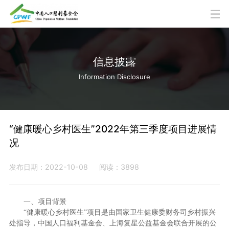
信息披露
Information Disclosure
“健康暖心乡村医生”2022年第三季度项目进展情
况
发布日期：2022-10-08
阅读：3898
一、项目背景
“健康暖心乡村医生”项目是由国家卫生健康委财务司乡村振兴
处指导，中国人口福利基金会、上海复星公益基金会联合开展的公