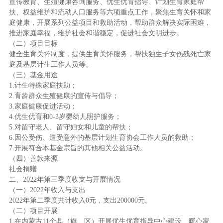
宣传教育、生殖健康咨询服务、优生优育指导、计划生育家庭帮
扶、权益维护和流动人口服务等六项重点工作，聚焦生育关怀和家
庭健康，开展系列公益项目和救助活动，帮助群众解决实际困难，
推进家庭幸福，维护社会和谐稳定，促进社会文明进步。
（二）项目目标
健全生育关怀制度，提供生育关怀服务，帮扶独生子女伤残死亡家
庭及基层计生工作人员等。
（三）基金用途
1.
计生特殊家庭扶助；
2.
育龄群众生殖健康的宣传与倡导；
3.
家庭健康促进活动；
4.
优生优育和
0-3
岁婴幼儿照护服务；
5.
对留守老人、留守妇女和儿童的帮扶；
6.
因公受伤、遭受意外的基层计划生育协会工作人员的救助；
7.
开展符合本基金宗旨的其他相关公益活动。
（四）善款来源
社会捐赠
二、
2022
年第
三
季度收支与开展情况
（一）
2022
年收入与支出
2022
年第二季度共计收入
0
元
，
支出
200000
元。
（二）项目开展
1.
在内蒙古
11
个县（旗、区）开展优生优育指导中心建设、暖心家