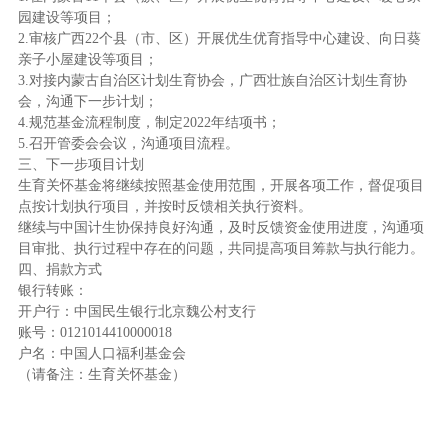
园建设等项目；
2.
审核广西
22
个县（市、区）开展优生优育指导中心建设、向日葵
亲子小屋建设等项目
；
3
.
对接内蒙古自治区计划生育协会，广西壮族自治区计划生育协
会，沟通下一步计划
；
4
.
规范基金流程制度，制定
2022
年
结项
书
；
5
.
召开管委会会议，沟通项目流程
。
三、下一步项目计划
生育关怀基金将继续按照基金使用范围，开展各项工作，督促项目
点按计划执行项目，并按时反馈相关执行资料。
继续与中国计生协保持良好沟通，及时反馈资金使用进度，沟通项
目审批、执行过程中存在的问题，共同提高项目筹款与执行能力。
四、捐款方式
银行转账：
开户行：中国民生银行北京魏公村支行
账号：
0121014410000018
户名：中国人口福利基金会
（请备注：生育关怀基金）