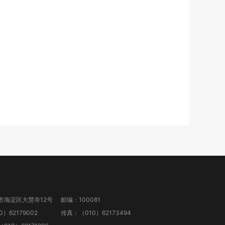
市海淀区大慧寺12号
邮编：100081
）62179002
传真：（010）62173494