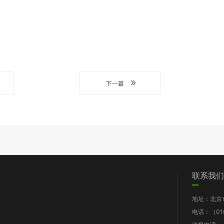
下一篇
们
党群工作
信息披露
我要求助
联系我们
图片新闻
工作报告
地址：北京
支部动态
财务报告
电话：（010