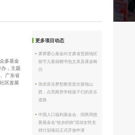
坛
更多项目动态
霁霁爱心基金向甘肃省贫困地区
众多基金
留守儿童捐赠书包文具及课桌椅
举办，主题
(I)
心、广东省
社区发展
张杰音乐梦想教室首次落地山
。
西，点亮两所学校孩子们的音乐
道路
中国人口福利基金会、招商局慈
善基金会“他乡的妳”流动女性支
持计划项目正式开放申请