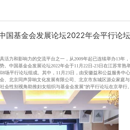
中国基金会发展论坛2022年会平行论
具活力和影响力的交流平台之一，从
2009
年起已连续举办
13
年，
势。中国基金会发展论坛
2022
年会于
11
月
22
日
-23
日在江苏常熟
和
8
场平行论坛组成。其中，
11
月
23
日，由安徽益和公益服务中
会、北京同声异响文化发展有限公司、北京市东城区源众家庭与
以社会性别视角助推妇女组织与基金会发展”的平行论坛在京举行