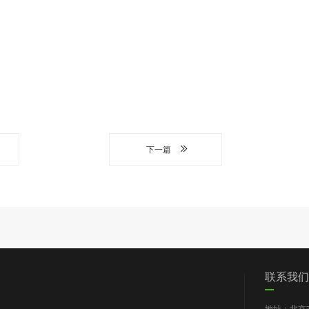
下一篇
们
党群工作
信息披露
我要求助
联系我们
图片新闻
工作报告
地址：北京