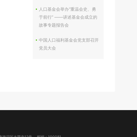
人口基金会举办“重温会史、勇
于前行” ——讲述基金会成立的
故事专题报告会
中国人口福利基金会党支部召开
党员大会
市海淀区大慧寺12号
邮编：100081