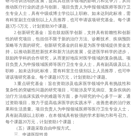
研与培训活动的发展，提高其在医学领域的影响力和竞争力，从而
推动医疗行业的进步与创新。项目负责人为申报领域医师等医疗卫
生专业人士，具有中级或博士学位以上职称。如未达到此标准，需
有科室副主任级别以上人员推荐，也可申请该项研究基金。每个课
题3万-5万元，计划资助30个课题。
2.创新研究基金：旨在鼓励医学创新，支持具有前瞻性和创新
性的研究项目，包括但不限于新的治疗方法、诊断技术、疾病预防
策略等方面的研究。创新研究基金的目标是为医学领域提供资金支
持，以推动新思想新技术和新方法的发展，促进医学科学的进步，
鼓励跨学科的合作研究，从而更好地应对医学领域的复杂挑战。项
目负责人为申报领域医师等医疗卫生专业人士，具有副高级及以上
职称，如未达到此标准，需有科室主任级别以上人员推荐，也可申
请该项研究基金。每个课题10万元，计划资助2个课题。
3.重点研究基金：旨在资助涉及临床医学领域中具有挑战性和
复杂性的突破性问题的研究项目，可能涉及罕见病症、复杂疾病的
治疗方法临床实践中的难题等方面，参与研究的中心多于一家，通
过资助项目，致力于提高临床医学的实践水平，改善患者的治疗效
果和生活质量。项目负责人为申报领域医师等医疗卫生专业人士，
具有副高级以上职称，在本领域具有较强的学术影响力和号召力。
每个课题20万元，计划资助1个课题；
（五）课题采取自由申报方式。
三、申请医院性质