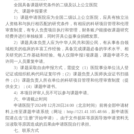
全国具备课题研究条件的二级及以上公立医院
六、课题申报要求
1）课题申请医院应为全国二级以上公立医院，应具有独立法
人资格和与执行相匹配的研究条件，有相应的科研项目管理和伦理
审查制度，有专人负责项目执行和管理，财务账户能接收课题研究
经费并进行单独核算，同时开具公益事业捐赠发票。
2）课题具体负责人应为中华人民共和国公民，有从事各自领
域相关的临床的丰富工作经验，具备完成课题必备的学术水平、相
关研究的工作基础和经验。每人仅限申报1项课题，课题申请不允
许同一人员重复申请。
3）课题采取自由申报方式，需提交（1）医院事业单位法人登
记证或组织机构代码证复印件；(2）课题负责人医师执业证书扫描
件；(3）课题负责人所在单位的科研项目管理和伦理审查制度（提
供全文）；(4）课题申请书。
4）本项目评审人员不可以参与课题申请。
六、申请截止时间
申请医院于2024年12月20日24:00（北京时间）前将全部申请材
料上传至课题申请系统（网址：http://121.41.105.48:66，新申请医
院请点击“注册”开始申请）。由于文件损坏等原因导致申请资料无
法读取等原因造成的后果由申请医院自行承担。
七、联系方式