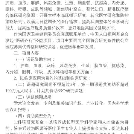
肿瘤、血液、麻醉、风湿免疫、生殖、脑血管、抗感染、内分泌、
眼科、呼吸、皮肤等领域，聚焦填补空白、替代进口、精准医疗整
合临床研究资源，开展大样本临床循证研究、转化医学研究和防控
策略研究，以满足日益增长的医疗需求，提高我国整体的医学研究
能力，提高医疗服务质量和效率，更好地提高国民健康水平。
作为国家卫生健康委员会直属联系单位，中国人口福利基金会
发起“医研齐行”公益项目，项目主要面向全国符合研究条件的公立
医院募集优秀临床研究课题，促进医学创新发展。
二、项目内容
（一）课题资助方向：
1、肿瘤、血液、麻醉、风湿免疫、生殖、脑血管、抗感染、
内分泌、眼科、呼吸、皮肤等领域等相关方面；
2、以临床应用为目的的基础和临床研究；
（二）课题研究周期不得超过2年，第一期课题共资助不超过
190万元人民币，计划共资助33个研究课题；
（三）课题预期成果
学术论文发表、专利及相关知识产权、产业转化、国内外学术
会议汇报等；
（四）资助类型分为：
1.科培研究基金：以培养成长型医学科学家和人才储备为目
的，旨在通过为医师等医疗卫生专业人士提供资金支持，促进其科