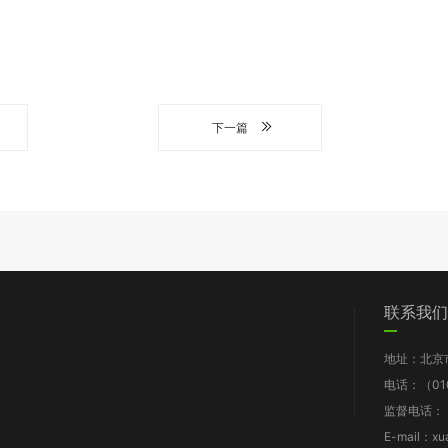
下一篇
们
党群工作
信息披露
我要求助
联系我们
图片新闻
工作报告
地址：北京
支部动态
财务报告
电话：（010
群团风采
年检报告
监督电话：（0
理论知识
项目披露
E-mail：xu