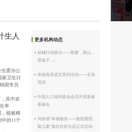
计生人
更多机构动态
拾穗行动探访——那雾，那山，
那孩子……
计生委办公
幸福母亲进京系列活动——京东
国家卫生计
培训
锦国专员
中国人口福利基金会召开迎新春
万，其中农
座谈会
发生率
横，植被稀
河南省“幸福微笑——救助唇腭
划中的11个
裂儿童”项目在驻马店正式启动