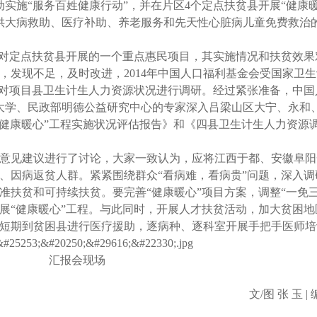
启动实施“服务百姓健康行动”，并在片区4个定点扶贫县开展“健康
提供大病救助、医疗补助、养老服务和先天性心脏病儿童免费救治
。
针对定点扶贫县开展的一个重点惠民项目，其实施情况和扶贫效果
，发现不足，及时改进，2014年中国人口福利基金会受国家卫
时对项目县卫生计生人力资源状况进行调研。经过紧张准备，中国
京大学、民政部明德公益研究中心的专家深入吕梁山区大宁、永和
“健康暖心”工程实施状况评估报告》和《四县卫生计生人力资源
意见建议进行了讨论，大家一致认为，应将江西于都、安徽阜阳
、因病返贫人群。紧紧围绕群众“看病难，看病贵”问题，深入调
准扶贫和可持续扶贫。要完善“健康暖心”项目方案，调整“一免三
展“健康暖心”工程。与此同时，开展人才扶贫活动，加大贫困地
短期到贫困县进行医疗援助，逐病种、逐科室开展手把手医师培
汇报会现场
文/图 张 玉 