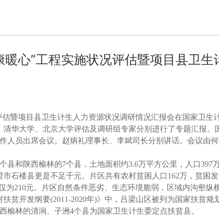
康暖心”工程实施状况评估暨项目县卫生
施状况评估暨项目县卫生计生人力资源状况调研情况汇报会在国家卫生
、清华大学、北京大学评估及调研组专家分别进行了专题汇报。
作人员出席会议。赵炳礼理事长、李斌司长分别讲话。会议由何
个县和陕西榆林的7个县，土地面积约3.6万平方公里，人口397
吕梁市石楼县更是不足千元。片区共有农村贫困人口162万，贫困
收入仅为210元。片区自然条件恶劣、生态环境脆弱，区域内沟壑纵
贫开发纲要(2011-2020年)》中，吕梁山区被列为国家扶贫规
西榆林的清涧、子洲4个县为国家卫生计生委定点扶贫县。