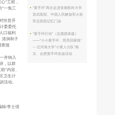
暖心”工程，
“黄手环”再次走进首都医科大学
的“一免三
宣武医院、中国人民解放军火箭
对扶贫开
军总医院记忆门诊
生计委委托
人口福利
“黄手环行动”（志愿团体篇）
、清涧和子
——“小小黄手环，照亮回家路”
调查报
-- 记河海大学“小黄人分队”南
京、合肥黄手环发放活动
一并纳入
研，以群
助”内容、
区卫生计
训活动。
| 编辑/李士强