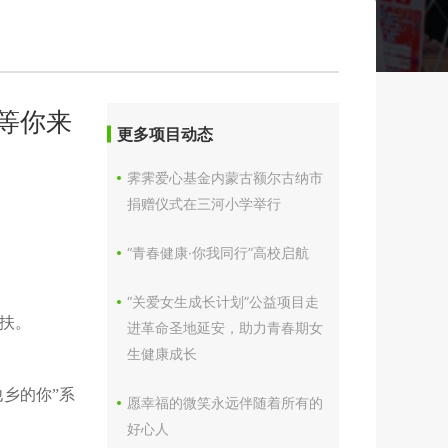
等你来
更多项目动态
霁霁爱心基金内蒙古额尔古纳市
。
捐赠仪式在三河小学举行
“青春健康·你我同行”高校启航
。
“关爱女生成长计划”公益项目走
帮扶。
进革命圣地延安，助力青春期女
生健康成长
他乡的你”系
愿幸福的微笑永远伴随着所有的
好心人