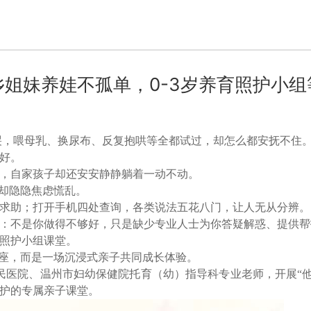
乡姐妹养娃不孤单，0-3岁养育照护小组
哭，喂母乳、换尿布、反复抱哄等全都试过，却怎么都安抚不住
不好。
，自家孩子却还安安静静躺着一动不动。
里却隐隐焦虑慌乱。
谁求助；打开手机四处查询，各类说法五花八门，让人无从分辨
说：不是你做得不够好，只是缺少专业人士为你答疑解惑、提供
育照护小组课堂。
讲座，而是一场沉浸式亲子共同成长体验。
州市人民医院、温州市妇幼保健院托育（幼）指导科专业老师，开展“
照护的专属亲子课堂。