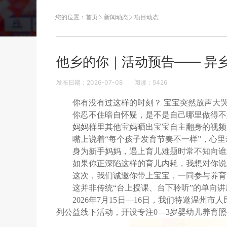
您的位置：
首页
新闻动态
项目动态
他乡的你｜活动预告—— 异
发布日期：2026-07-08
阅读：
5426
你有没有过这样的时刻？ 宝宝突然放声大
你忍不住暗自怀疑，是不是自己哪里做得
妈妈群里其他宝妈晒出宝宝自主翻身的视频
嘴上说着“每个孩子发育节奏不一样”，心
身为新手妈妈，遇上育儿难题时常不知向
如果你正深陷这样的育儿内耗，我想对你
这次，我们诚邀你带上宝宝，一同参与养
这并非传统“台上授课、台下聆听”的单向
2026年7月15日—16日，我们特邀温
列公益线下活动，开设专注0—3岁婴幼儿养育