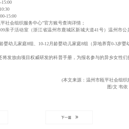
5:00
0:30
-15:00
瓯平社会组织服务中心”官方账号查询详情；
209亲子活动室（浙江省温州市鹿城区新城大道41号）温州市公
9月龄婴幼儿家庭8组、10-12月龄婴幼儿家庭8组（异地养育0-3岁
还将发放由项目权威研发的科普手册，为报名参与的异乡女性们
(本文来源：温州市瓯平社会组织
图/文 韦依 
下一篇