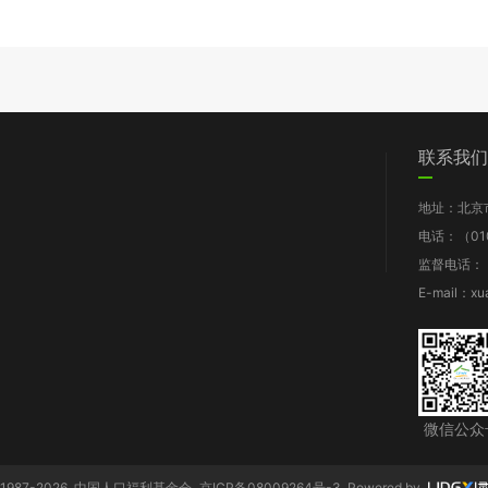
们
党群工作
信息披露
我要求助
联系我们
图片新闻
工作报告
地址：北京
支部动态
财务报告
电话：（010
群团风采
年检报告
监督电话：（0
理论知识
项目披露
E-mail：xu
规章制度
微信公众
1987-2026 中国人口福利基金会
京ICP备08009264号-3
Powered by