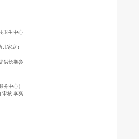
共卫生中心
婴幼儿家庭）
提供长期参
服务中心）
| 审核 李爽