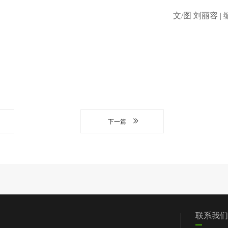
文/图 刘丽容 |
下一篇
们
党群工作
信息披露
我要求助
联系我们