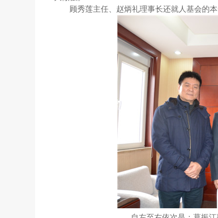
顾秀莲主任、赵炳礼理事长还就人基会的本
自左至右依次是：葛振江