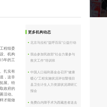
更多机构动态
北京马拉松“益呼百应”公益行动
福工程组委
设、机构
我会参加民政部“社会力量参与
15年的工
救灾工作"培训班
、扎实有
中国人口福利基金会召开“健康
道，这非
暖心”工程实施状况评估暨项目
拓展。特
县卫生计生人力资源状况调研汇
取政府的
报会
募活动。
样才能做
免费白内障手术为西藏患者送去