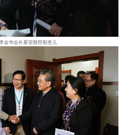
李金华会长看望唇腭裂患儿