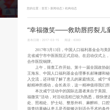
您的位置：
首页
新闻动态
机构动态
“幸福微笑——救助唇腭裂儿
发布日期：2017-03-15
阅读：
6383
2017年
3
月
13
日，中国人口福利基金会与美
北省咸宁市中医医院正式启动。在启动仪式上，
合作医院铜牌。
上午，筛查工作开始。
第十一届全国政协副
王海东、中国人口福利基金会理事长郝琳娜和秘
入交流，还详细了解了患儿的家庭情况。咸宁“
献精神所感动，会长表示，这一精神值得我们所
本次咸宁活动中的国际志愿者来自于美国、
福微笑”活动，对活动流程已较为熟悉，很快便
处、照相处、护士站、整形外科、麻醉科、口腔
筛查结果确认患儿是否能够达到适合手术的条件