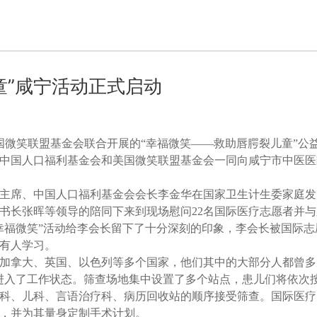
童”咸宁活动正式启动
国微笑联盟基金会联合开展的“幸福微笑——救助唇腭裂儿童”公
中国人口福利基金会和美国微笑联盟基金会一同向咸宁市中医医
主席、
中国人口福利基金会会长李金华在国家卫生计生委家庭发
书长张晖等领导的陪同下来到现场慰问22名国际医疗志愿者并
幸福微笑”活动给李会长留下了十分深刻的印象，李会长被国际志
有人学习。
加拿大、英国、以色列等多个国家，他们其中的大部分人都曾多
进入了工作状态。筛查场地集中设置了多个站点，患儿们将依次
科、儿科、言语治疗科、病历回收站的顺序接受筛查。国际医疗
，并为其量身定制手术计划。