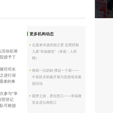
更多机构动态
志愿者传递跨国之爱 还唇腭裂
益活动在湖
儿童“幸福微笑”（来源：人民
院授予了
网）
展司司长
救助一位妈妈 撑起一个家——
与之进行深
中直机关积极开展为贫困母亲募
愿者的奉
捐活动
次参与“幸
圆梦之旅，爱在怒江——幸福微
按照登记
笑走进云南怒江
队可根据