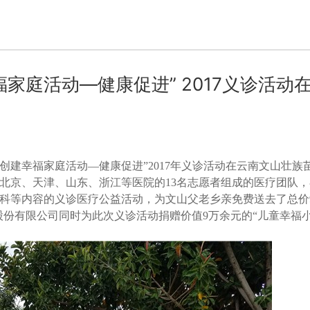
家庭活动—健康促进” 2017义诊活动
金会“创建幸福家庭活动—健康促进”2017年义诊活动在云南文山壮
北京、天津、山东、浙江等医院的13名志愿者组成的医疗团队，
科等内容的义诊医疗公益活动，为文山父老乡亲免费送去了总价
股份有限公司同时为此次义诊活动捐赠价值9万余元的“儿童幸福小药