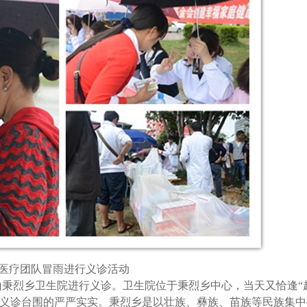
医疗团队冒雨进行义诊活动
山秉烈乡卫生院进行义诊。卫生院位于秉烈乡中心，当天又恰逢“
义诊台围的严严实实。秉烈乡是以壮族、彝族、苗族等民族集中