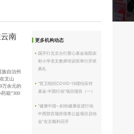
在云南
更多机构动态
国开行北京分行爱心基金洛阳农
村小学语文教师培训班举行开班
典礼
族苗族自治州
在文山
“世卫组织COVID-19团结应对
9万余元的
基金·中国行动”项目报告（一）
箱”300
“健康中国--妇幼健康促进行动
中西部宫颈癌筛查公益项目启动
会”在京顺利召开