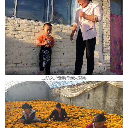
走访入户受助母亲朱彩艳