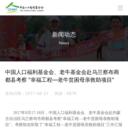
新闻动态
News
中国人口福利基金会、老牛基金会赴乌兰察布商
都县考察 “幸福工程—老牛贫困母亲救助项目”
发布日期：2017-08-21
阅读：6678
2017
年
8
月
17-18
日，中国人口福利基金会、老牛基金会赴内蒙
古自治区乌兰察布市商都县考察“幸福工程—老牛贫困母亲救助
项
目
”
。考察组在听取了“幸福工程—老牛贫困母亲救助
项目
”
工作汇报