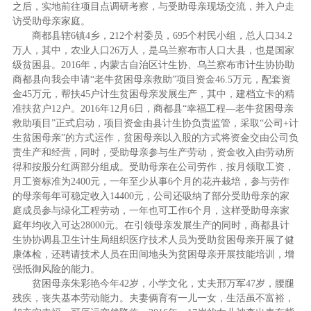
之后，实地前往项目点调研考察，与受助母亲现场交流，并
入户
走
访受助母亲家庭。
商都县辖
6
镇
4
乡，
212
个村委员，
695
个村民小组，总人口
34.2
万人，其中，农业人口
26
万人，是乌兰察布市人口大县，也是国家
级贫困县。
2016
年，内蒙古自治区计生协、乌兰察布市计生协协助
商都县向我会申请“老牛贫困母亲救助”项目资金
46.5
万元，配套资
金
45
万元，帮扶
45
户计生贫困母亲发展生产，其中，建档立卡的精
准扶贫户
12
户。
2016
年
12
月
6
日，商都县“幸福工程—老牛贫困母亲
救助
项目
”正式启动，项目资金由县计生协负责监管，采取“公司
+
计
生贫困母亲”的方式运作，贫困母亲以入股的方式将资金交由公司负
责生产和经营，同时，受助母亲参与生产劳动，资金收入由劳动所
得和按股分红两部分组成。受助母亲在公司劳作，按月领取工资，
月工资标准为
2400
元，一年至少从事
6
个月的花卉栽培，参与劳作
的母亲每年可稳定收入
14400
元，公司还吸纳了部分受助母亲的家
庭成员参与绿化工程劳动，一年也可工作
6
个月，这样受助母亲家
庭年均收入可达
28000
元。在引领母亲发展生产的同时，商都县计
生协协调县卫生计生局组织医疗技术人员为受助贫困母亲开展了健
康体检，还聘请技术人员在田间地头为贫困母亲开展技能培训，增
强抵御风险的能力。
贫困母亲朱彩艳今年
42
岁，小学文化，丈夫邢万军
47
岁，腰腿
残疾，丧失基本劳动能力。夫妻俩育有一儿一女，生活虽不富裕，