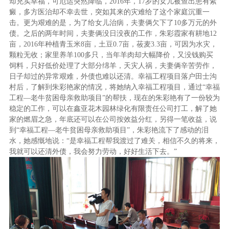
却充实幸福，可厄运突然降临，
2016
年，
17
岁的女儿被查出患有紫
癜，多方医治却不幸去世，突如其来的灾难给了这个家庭沉重一
击。更为艰难的是，为了给女儿治病，夫妻俩欠下了
10
多万元的外
债。之后的两年时间，夫妻俩没日没夜的工作，朱彩霞家有耕地
12
亩，
2016
年种植青玉米
8
亩，土豆
0.7
亩，莜麦
3.3
亩，可因为水灾，
颗粒无收；家里养羊
100
多只，当年羊肉却大幅降价，又没钱购买
饲料，只好低价处理了大部分绵羊，天灾人祸，夫妻俩辛苦劳作，
日子却过的异常艰难，外债也难以还清。幸福工程项目落户田士沟
村后，了解到朱彩艳家的情况，将她纳入幸福工程项目，通过“幸福
工程—老牛贫困母亲救助项目”的帮扶，现在的朱彩艳有了一份较为
稳定的工作，可以在鑫亚花木园林绿化有限责任公司打工，解了她
家的燃眉之急，年底还可以在公司按效益分红，另得一笔收益，说
到“幸福工程—老牛贫困母亲救助项目”，朱彩艳流下了感动的泪
水，她感慨地说：“是幸福工程帮我渡过了难关，相信不久的将来，
我就可以还清外债，我会努力劳动，好好生活下去。”