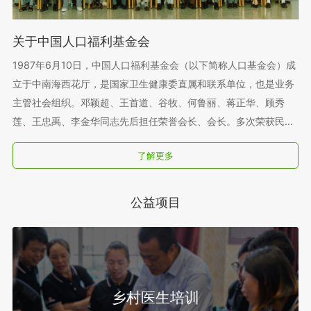
关于中国人口福利基金会
1987年6月10日，中国人口福利基金会（以下简称人口基金会）成
立于中南海西花厅，是国家卫生健康委直属和联系单位，也是业务
主管社会组织。邓颖超、王首道、谷牧、何鲁丽、蒋正华、顾秀
莲、王忠禹、李金华同志先后担任荣誉会长、会长。多次荣获民政
部“全国先进社会组织”称号。2016 年 9 月，经民政部首批认定为
了解更多
慈善组织；2021 年跨入全国性 5A 级基金会行列；2022 年 9 月
完成第七届理事会换届并成立第一届监事会。
公益项目
乡村医生培训