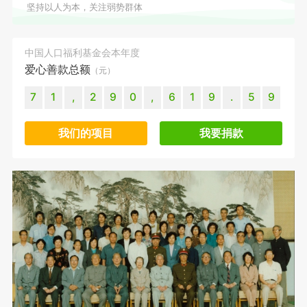
坚持以人为本，关注弱势群体
中国人口福利基金会本年度
爱心善款总额
（元）
7
1
,
2
9
0
,
6
1
9
.
5
9
我们的项目
我要捐款