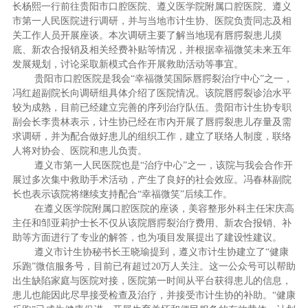
长杨熙一行前往贵阳市口腔医院、遵义医学院附属口腔医院、遵义
市第一人民医院进行调研，并与当地市计生协、医院负责同志及相
关工作人员开展座谈。本次调研主要了解当地现有唇腭裂患儿摸
底、新农合报销及相关经费补贴等情况，并根据幸福微笑未来五年
发展规划，讨论采取新模式合作开展救助活动等事宜。
贵阳市口腔医院是我会“幸福微笑国际唇腭裂治疗中心”之一，
冯红超副院长向调研组具体介绍了医院情况。该院唇腭裂诊治水平
较为成熟，目前已经建立完善的序列治疗队伍。贵阳市计生协专职
副会长李贵林表示，计生协已经在市内开展了唇腭裂患儿存量及需
求调研，并为配合做好患儿的组织工作，建立了联络人制度，联络
人将对协会、医院和患儿负责。
遵义市第一人民医院也是
“治疗中心”之一，该院与我会合作开
展过多次集中救助手术活动，产生了良好的社会效应。冯春林副院
长也表示该院将继续支持配合“幸福微笑”后续工作。
在遵义医学院附属口腔医院的座谈，美容整形外科主任宋庆高
主任和邹亚莉护士长不仅从该院唇腭裂治疗费用、新农合报销、补
助等方面进行了专业的解答，也为项目发展提出了建设性建议。
遵义市计生协秘书长王晓瑜提到，遵义市计生协建立了“健康
乐跑”微信服务号，目前已有超过20万人关注。这一公众号可以帮助
出生缺陷家庭与医院对接，医院第一时间从平台获得患儿的信息，
患儿也能因此尽早接受检查及治疗，并接受市计生协的补助。“健康