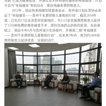
乐跑”已成为健康促进、开展生育关怀和便民服务的有效载体，计划
今后与“幸福微笑”有机结合，更好地服务唇腭裂患儿。
2012年，我会和美国微笑联盟基金会、贵州省计划生育协会发
起了“幸福微笑——贵州千名唇腭裂儿童救助行动”，截至2016年
底，已先后17次走进贵州贫困地区，为
1123
名贫困唇腭裂患儿提供
了
1310
例免费的整形修复手术，受到当地群众的热烈欢迎。在此基
础上，我会今年6月与贵州省计生协签约，开展第二期“幸福微笑
——贵州千名唇腭裂儿童救助行动”，在未来
5
年内，将为约
1600
名
唇腭裂患儿提供优质、全面的治疗。