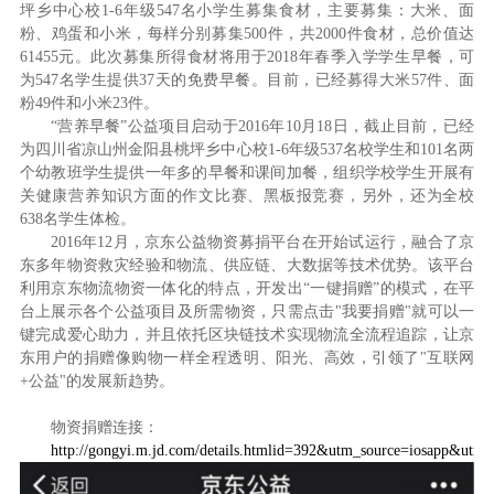
坪乡中心校1-6年级547名小学生募集食材，主要募集：大米、面
粉、鸡蛋和小米，每样分别募集500件，共2000件食材，总价值达
61455元。此次募集所得食材将用于2018年春季入学学生早餐，可
为547名学生提供37天的免费早餐。目前，已经募得大米57件、面
粉49件和小米23件。
“营养早餐”公益项目启动于2016年10月18日，截止目前，已经
为四川省凉山州金阳县桃坪乡中心校1-6年级537名校学生和101名两
个幼教班学生提供一年多的早餐和课间加餐，组织学校学生开展有
关健康营养知识方面的作文比赛、黑板报竞赛，另外，还为全校
638名学生体检。
2016年12月，京东公益物资募捐平台在开始试运行，融合了京
东多年物资救灾经验和物流、供应链、大数据等技术优势。该平台
利用京东物流物资一体化的特点，开发出“一键捐赠”的模式，在平
台上展示各个公益项目及所需物资，只需点击"我要捐赠"就可以一
键完成爱心助力，并且依托区块链技术实现物流全流程追踪，让京
东用户的捐赠像购物一样全程透明、阳光、高效，引领了"互联网
+公益"的发展新趋势。
物资捐赠连接：
http://gongyi.m.jd.com/details.htmlid=392&utm_source=iosapp&u