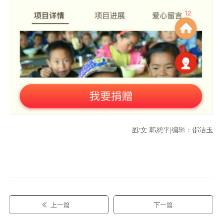
图/文:韩恕平|编辑：邵洁玉
上一篇
下一篇