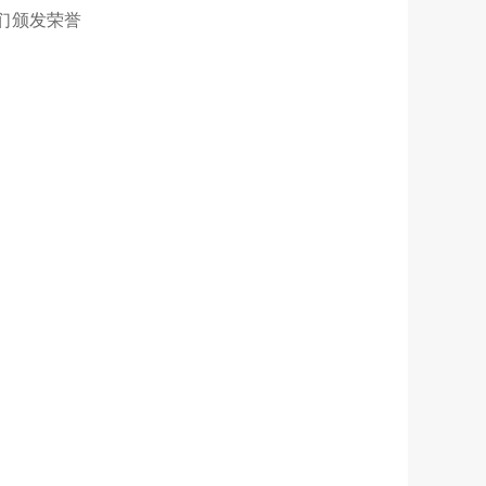
们颁发荣誉