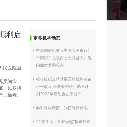
动顺利启
更多机构动态
中央国家机关（中国人民银行）
干部职工在陕西省志丹县入户慰
问四位贫困母亲
人民医院启
社会组织支持基层医疗机构装备
视员闫宏，
水平改善 座谈会暨联心助医计
军，以及招
划2023年启动会在京召开
疗志愿者、
面对世界疫情，我们能做什么
“关爱生命，从我做起”捐赠仪式