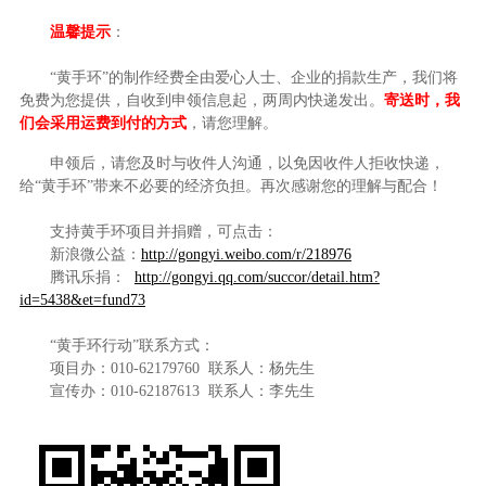
温馨提示
：
“黄手环”的制作经费全由爱心人士、企业的捐款生产，我们将
免费为您提供，自收到申领信息起，两周内快递发出。
寄送时，我
们会采用运费到付的方式
，请您理解。
申领后，请您及时与收件人沟通，以免因收件人拒收快递，
给“黄手环”带来不必要的经济负担。再次感谢您的理解与配合！
支持黄手环项目并捐赠，可点击：
新浪微公益：
http://gongyi.weibo.com/r/218976
腾讯乐捐：
http://gongyi.qq.com/succor/detail.htm?
id=5438&et=fund73
“黄手环行动”联系方式：
项目办：
010-62179760
联系人：杨先生
宣传办：
010-62187613
联系人：李先生