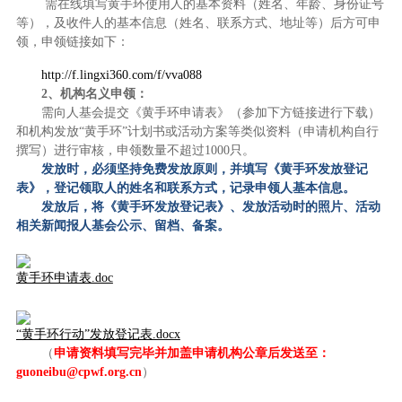
需在线填写黄手环使用人的基本资料（姓名、年龄、身份证号
等），及收件人的基本信息（姓名、联系方式、地址等）后方可申
领，申领链接如下：
http://f.lingxi360.com/f/vva088
2
、机构名义申领：
需向人基会提交《黄手环申请表》（参加下方链接进行下载）
和机构发放“黄手环”计划书或活动方案等类似资料（申请机构自行
撰写）进行审核，
申领数量不超过
1000
只。
发放时，必须坚持免费发放原则，并
填写《黄手环发放登记
表》，
登记领取人的姓名和联系方式，记录申领人基本信息。
发放后，
将
《黄手环发放登记表》
、发放活动时的照片、活动
相关新闻报人基会公示、留档、备案。
黄手环申请表.doc
“黄手环行动”发放登记表.docx
（
申请资料填写完毕并加盖申请机构公章后发送至：
guoneibu@cpwf.org.cn
）