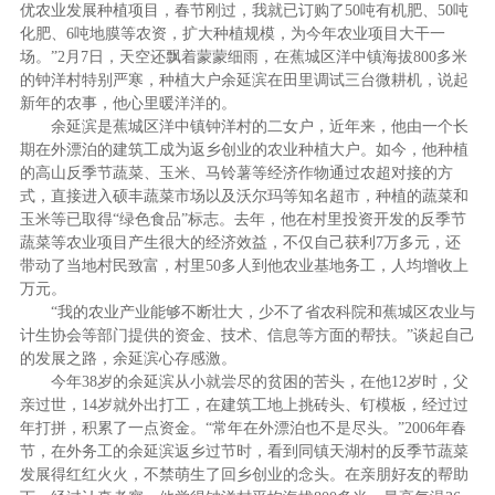
优农业发展种植项目，春节刚过，我就已订购了50吨有机肥、50吨
化肥、6吨地膜等农资，扩大种植规模，为今年农业项目大干一
场。”2月7日，天空还飘着蒙蒙细雨，在蕉城区洋中镇海拔800多米
的钟洋村特别严寒，种植大户余延滨在田里调试三台微耕机，说起
新年的农事，他心里暖洋洋的。
余延滨是蕉城区洋中镇钟洋村的二女户，近年来，他由一个长
期在外漂泊的建筑工成为返乡创业的农业种植大户。如今，他种植
的高山反季节蔬菜、玉米、马铃薯等经济作物通过农超对接的方
式，直接进入硕丰蔬菜市场以及沃尔玛等知名超市，种植的蔬菜和
玉米等已取得“绿色食品”标志。去年，他在村里投资开发的反季节
蔬菜等农业项目产生很大的经济效益，不仅自己获利7万多元，还
带动了当地村民致富，村里50多人到他农业基地务工，人均增收上
万元。
“我的农业产业能够不断壮大，少不了省农科院和蕉城区农业与
计生协会等部门提供的资金、技术、信息等方面的帮扶。”谈起自己
的发展之路，余延滨心存感激。
今年38岁的余延滨从小就尝尽的贫困的苦头，在他12岁时，父
亲过世，14岁就外出打工，在建筑工地上挑砖头、钉模板，经过过
年打拼，积累了一点资金。“常年在外漂泊也不是尽头。”2006年春
节，在外务工的余延滨返乡过节时，看到同镇天湖村的反季节蔬菜
发展得红红火火，不禁萌生了回乡创业的念头。在亲朋好友的帮助