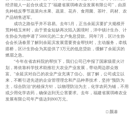
经济能人一起合伙成立了“福建省展琪峰农业发展有限公司”，由原
先种植反季节蔬菜向水果、蔬菜、花卉、食用菌、茶叶、药材、农
产品销售进军。
成功之路似乎并不容易。去年5月，正当余延滨要扩大规模开
荒种植玉米时，由于资金短缺再次陷入困境时，洋中镇计生办、计
生协会为他申请了5000元的二女户免息贷款。同年7月，区计生协
会会长汤春景了解到余延滨发展需要资金帮扶时，主动服务，牵线
搭桥，区计生协会为其提供了3万元的低息贷款，缓解了余延滨的
燃眉之急。
“今年在省农科院的帮扶下，我们公司已申报了国家级星火计
划，将依靠科学技术助推壮大农业产业发展，带动周边群众致
富。”余延滨对自己的农业产业充满了信心。据了解，公司成立以
来，不断引进先进的企业管理理念和产品种养技术，坚持“预防为
主，综合防治”的植保方针，以物理防治为主，化学农药为铺，不用
或少用化学农药，确保达到无公害要求。去年，福建省展琪峰农业
发展有限公司年产值达到800万元。
□ 颜凑