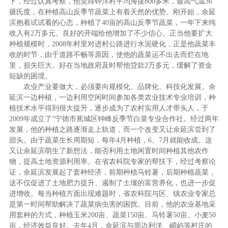
下，经过认真考察，他觉得钟洋村平均海拔800多米，最高气温36
摄氏度，在种植高山反季节蔬菜上有着天然的优势。刚开始，余延
滨抱着试试看的心态，种植了40亩的高山反季节蔬菜，一年下来纯
收入有2万多元。良好的开端给他增加了不少信心。正当他要扩大
种植规模时，2008年村里对进村公路进行水泥硬化，正是他蔬菜丰
收的时节，由于道路不畅等原因，使他的蔬菜运不出去而烂在地
里，损失巨大。好在当地政府及时帮他贷款2万多元，缓解了资金
短缺的困境。
农业产业要做大，必须要向规模化、品牌化、科技化发展。余
延滨一边种植，一边利用空闲时间参加各类农业技术专业培训，种
植技术水平得到很大提升，逐步成为了农村实用人才带头人，于
2009年成立了“宁德市蕉城区钟峰反季节白菜专业合作社。经过两年
发展，他的种植之路逐渐走上轨道，而一个改变又让余延滨尝到了
甜头。由于蔬菜生长周期短，每年4月种植，6、7月就能收成。这
又让余延滨萌生了新想法，能否利用土地闲置时间种植其他农作
物，提高土地资源利用率。在省农科院专家的帮扶下，经过考察论
证，余延滨发展起了套种经济，前期种植马铃薯，后期种植蔬菜，
这不仅促进了土地肥力提升、遏制了土壤的富营养化，也进一步促
进增收。每当种植方面出现难题时，省农科院与区、镇农业专家总
是第一时间帮助解决了蔬菜病虫害的困扰。目前，他的农业基地采
用套种的方式，种植玉米200亩、蔬菜150亩、马铃薯50亩、小麦50
亩，经济效益良好。去年4月，余延滨与周边利洋、嵋屿等村庄的