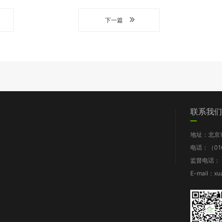
下一篇
们
党群工作
信息披露
我要求助
联系我们
图片新闻
工作报告
地址：北京
支部动态
财务报告
电话：（010
群团风采
年检报告
监督电话：（0
理论知识
项目披露
E-mail：xu
规章制度