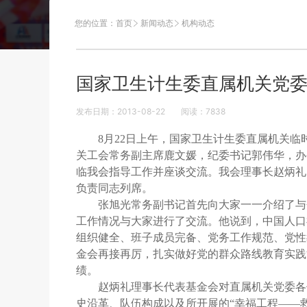
您的位置：
首页
新闻动态
机构动态
国家卫生计生委直属机关党
发布日期：2013-08-22
阅读：
7838
8
月
22
日上午，国家卫生计生委直属机关临
关工会常务副主席鹿文媛，纪委书记郭伟华，办
临我会指导工作并座谈交流。我会理事长赵炳礼
负责同志列席。
张旭光常务副书记首先向大家一一介绍了与
工作情况与大家进行了交流。他说到，中国人口
组织健全、班子成员完备、党务工作规范、党性
金会再接再厉，扎实做好党的群众路线教育实践
绩。
赵炳礼理事长代表基金会对直属机关党委各
史沿革、队伍构成以及所开展的“幸福工程——