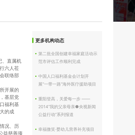
更多机构动态
第二批全国创建幸福家庭活动示
记、直属机
范市评估工作顺利完成
行六人莅
会联络部
中国人口福利基金会计划开
展“一带一路”海外医疗援助项目
所开展的
，基层党
重阳登高，关爱每一步 ——
口福利基
2014“我的父亲母亲●央视新闻
大的成
公益行动”系列报道
情况、历
幸福微笑·婴幼儿营养补充项目
公益慈善项