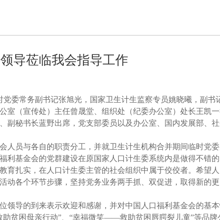
委领导莅临我会指导工作
时党委常务副书记张旭光，国家卫生计生监察专员姚晓曦，副书
公室（宣传处）主任曾晟堂、组织处（纪委办公室）处长王凯一
、副秘书长蓝野出席，党支部委员以及办公室、国内发展部、社
会人员与各自的职责分工，并就卫生计生机构合并期间临时党委
福利基金会的党群建设在原国家人口计生委系统内是做得不错的
教育扎实，在人口计生委主管的社会组织中属于佼佼者。希望人
活动各个环节步骤，坚持党务业务两手抓、双促进，取得新的更
位领导的到来表示欢迎和感谢，并对中国人口福利基金会的基本
救助贫困母亲行动”、“幸福微笑——救助贫困唇腭裂儿童”等品牌