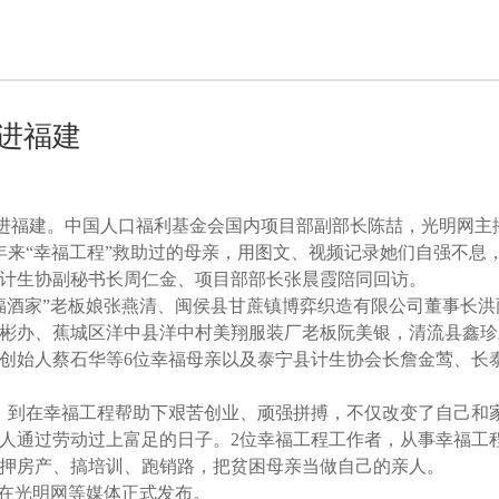
走进福建
活动走进福建。中国人口福利基金会国内项目部副部长陈喆，光明网
年来“幸福工程”救助过的母亲，用图文、视频记录她们自强不息
计生协副秘书长周仁金、项目部部长张晨霞陪同回访。
福酒家”老板娘张燕清、闽侯县甘蔗镇博弈织造有限公司董事长洪
彬办、蕉城区洋中县洋中村美翔服装厂老板阮美银，清流县鑫珍
创始人蔡石华等6位幸福母亲以及泰宁县计生协会长詹金莺、长
，到在幸福工程帮助下艰苦创业、顽强拼搏，不仅改变了自己和
人通过劳动过上富足的日子。2位幸福工程工作者，从事幸福工
押房产、搞培训、跑销路，把贫困母亲当做自己的亲人。
间在光明网等媒体正式发布。