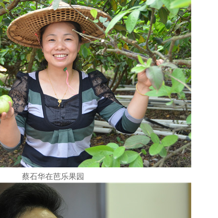
蔡石华在芭乐果园