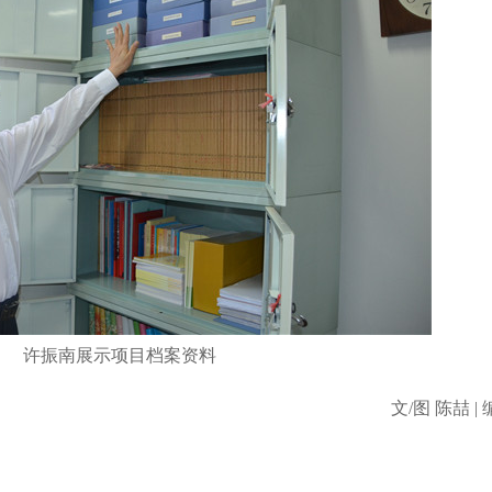
许振南展示项目档案资料
文/图 陈喆
|