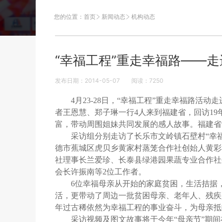
您的位置：
首页
新闻动态
机构动态
“幸福工程”重走幸福路——
发布日期：2014-05-07
阅读：
7250
4月23-28日，“幸福工程”重走幸福路
者王恩慧、郑子琳一行4人来到福建省，回访19
富，带动周围姐妹共同发展的感人故事。福建省
采访组分别走访了长乐市文岭镇石壁村“幸
德市蕉城区虎贝乡黄家村蒸笼合作社创始人黄彩
社理事长兰爱珍、长泰县绿港园果蔬专业合作社
会长许振南等2位工作者。
6位幸福母亲从开始的家庭贫困，生活拮据
活，更带动了周边一批贫困母亲、老年人、残疾
年过古稀依然为幸福工程的事业奋斗，为母亲抵
采访视频及图文故事将于今年“母亲节”期