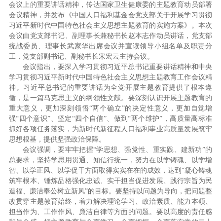
会议上的重要讲话精神，传达国家卫生健康委的主题教育动员部署
会议精神，并发布《中国人口福利基金会党支部关于开展学习贯彻
习近平新时代中国特色社会主义思想主题教育的实施方案》。本次
会议由党支部书记、副理事长兼秘书长赵本志作动员讲话，党支部
统战委员、理事长武家华出席会议并宣读领导小组名单及职责分
工，党支部副书记、副秘书长宋宏云主持会议。
会议指出，要深入学习贯彻习近平总书记重要讲话精神和中央
学习贯彻习近平新时代中国特色社会主义思想主题教育工作会议精
神。习近平总书记的重要讲话为全党开展主题教育提供了根本遵
循，是一篇马克思主义的纲领性文献。要深刻认识开展主题教育的
重大意义，更加深刻领悟“两个确立”的决定性意义，更加自觉增
强“四个意识”、坚定“四个自信”、做到“两个维护”，高质量高标准
抓好各项任务落实，为新时代新征程人口福利事业高质量发展筑牢
思想根基，提供坚强政治保障。
会议强调，要牢牢把握“学思想、强党性、重实践、建新功”的
总要求，坚持学思用贯通、知信行统一，努力在以学铸魂、以学增
智、以学正风、以学促干方面取得实实在在的成效，达到“凝心铸魂
筑牢根本、锤炼品格强化忠诚、实干担当促进发展、践行宗旨为民
造福、廉洁奉公树立新风”的目标。要坚持以问题为导向，把问题整
改贯穿主题教育始终，着力解决理论学习、政治素质、能力本领、
担当作为、工作作风、廉洁自律等方面的问题。要以高度的责任感