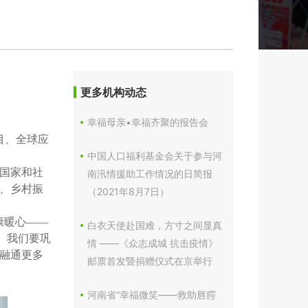
更多机构动态
幸福母亲•幸福齐聚的报告会
目、全球应
中国人口福利基金会关于参与河
国家和社
南汛情援助工作情况的日简报
、乡村振
（2021年8月7日）
康暖心——
白衣天使赴国难，方寸之间显真
。我们要巩
情 ——《众志成城 抗击疫情》
融通更多
邮票首发暨捐赠仪式在京举行
河南省“幸福微笑——救助唇腭