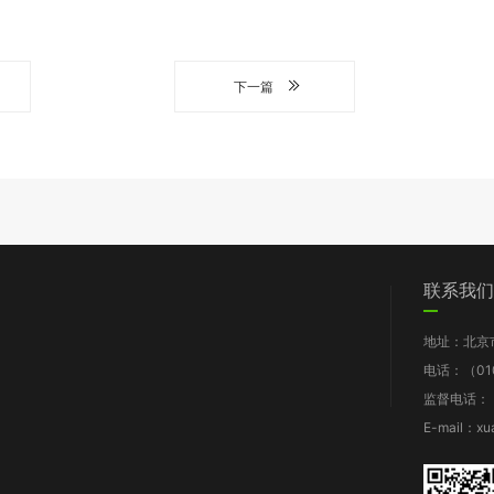
下一篇
们
党群工作
信息披露
我要求助
联系我们
图片新闻
工作报告
地址：北京
支部动态
财务报告
电话：（010
群团风采
年检报告
监督电话：（0
理论知识
项目披露
E-mail：xu
规章制度