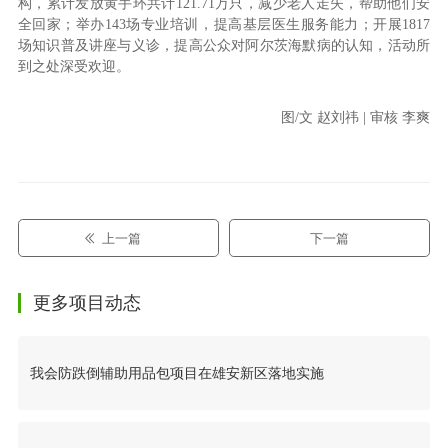
构，累计发放黄手环共计121.71万只，减少老人走失，帮助他们安
全回家；举办143场专业培训，提高基层医生服务能力；开展1817
场知识普及讲座与义诊，提高公众对阿尔茨海默病的认知，活动所
到之处深受欢迎。
图/文 赵刘祎 | 审核 李爽
上一篇
下一篇
更多项目动态
我会防跌倒辅助用品包项目在雄安新区落地实施