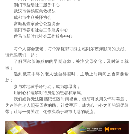
荆门市益动社工服务中心
武汉市黄鹤应急救援队
成都市生命关怀协会
富顺县壹家爱心公益协会
襄阳市春雨社会工作服务中心
侯马市新时代社会工作服务中心
每个人都会变老，每个家庭都可能面临阿尔茨海默病的挑战。
请您跟我们一起：
了解阿尔茨海默病的早期迹象，关注父母变化，及时筛查就
医；
遇到戴黄手环的老人独自徘徊时，主动上前询问是否需要帮
助；
参与本地黄手环行动，成为志愿者；
用耐心和理解对待身边的患者和家属。
我们或许无法阻挡记忆随时间褪色，但却可以用关怀与善意，
为迷路的老人照亮回家的路。让黄手环，成为心与心之间的温柔纽
带；让每一份关注，化作流淌于城市街巷的暖流。