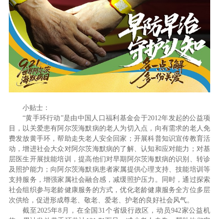
小贴士：
“黄手环行动”是由中国人口福利基金会于2012年发起的公益项
目，以关爱患有阿尔茨海默病的老人为切入点，向有需求的老人免
费发放黄手环，帮助走失老人安全回家；开展科普知识宣传教育活
动，增进社会大众对阿尔茨海默病的了解、认知和应对能力；对基
层医生开展技能培训，提高他们对早期阿尔茨海默病的识别、转诊
及照护能力；向阿尔茨海默病患者家属提供心理支持、技能培训等
支持服务，增强家属社会融合感，减缓照护压力。同时，通过探索
社会组织参与老龄健康服务的方式，优化老龄健康服务全方位多层
次供给，促进形成尊老、敬老、爱老、护老的良好社会风气。
截至2025年8月，在全国31个省级行政区，动员942家公益机