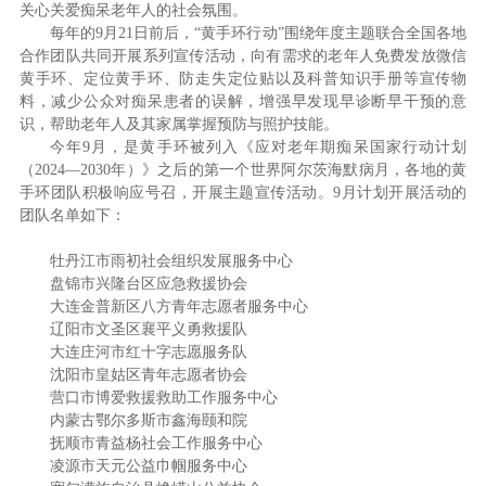
关心关爱痴呆老年人的社会氛围。
每年的9月21日前后，“黄手环行动”围绕年度主题联合全国各地
合作团队共同开展系列宣传活动，向有需求的老年人免费发放微信
黄手环、定位黄手环、防走失定位贴以及科普知识手册等宣传物
料，减少公众对痴呆患者的误解，增强早发现早诊断早干预的意
识，帮助老年人及其家属掌握预防与照护技能。
今年9月，是黄手环被列入《应对老年期痴呆国家行动计划
（2024—2030年）》之后的第一个世界阿尔茨海默病月，各地的黄
手环团队积极响应号召，开展主题宣传活动。9月计划开展活动的
团队名单如下：
牡丹江市雨初社会组织发展服务中心
盘锦市兴隆台区应急救援协会
大连金普新区八方青年志愿者服务中心
辽阳市文圣区襄平义勇救援队
大连庄河市红十字志愿服务队
沈阳市皇姑区青年志愿者协会
营口市博爱救援救助工作服务中心
内蒙古鄂尔多斯市鑫海颐和院
抚顺市青益杨社会工作服务中心
凌源市天元公益巾帼服务中心