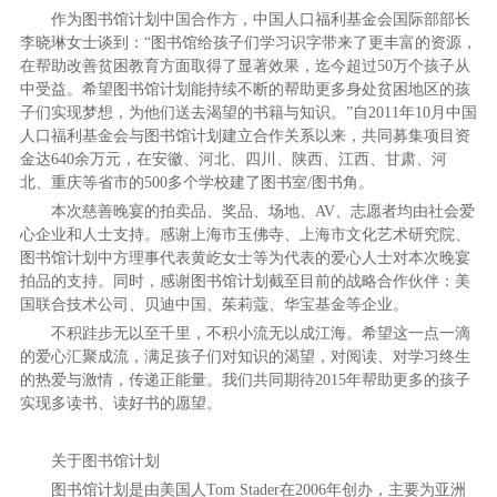
作为图书馆计划中国合作方，中国人口福利基金会国际部部长
李晓琳女士谈到：“图书馆给孩子们学习识字带来了更丰富的资源，
在帮助改善贫困教育方面取得了显著效果，迄今超过50万个孩子从
中受益。希望图书馆计划能持续不断的帮助更多身处贫困地区的孩
子们实现梦想，为他们送去渴望的书籍与知识。”自2011年10月中国
人口福利基金会与图书馆计划建立合作关系以来，共同募集项目资
金达640余万元，在安徽、河北、四川、陕西、江西、甘肃、河
北、重庆等省市的500多个学校建了图书室/图书角。
本次慈善晚宴的拍卖品、奖品、场地、AV、志愿者均由社会爱
心企业和人士支持。感谢上海市玉佛寺、上海市文化艺术研究院、
图书馆计划中方理事代表黄屹女士等为代表的爱心人士对本次晚宴
拍品的支持。同时，感谢图书馆计划截至目前的战略合作伙伴：美
国联合技术公司、贝迪中国、茱莉蔻、华宝基金等企业。
不积跬步无以至千里，不积小流无以成江海。希望这一点一滴
的爱心汇聚成流，满足孩子们对知识的渴望，对阅读、对学习终生
的热爱与激情，传递正能量。我们共同期待2015年帮助更多的孩子
实现多读书、读好书的愿望。
关于图书馆计划
图书馆计划是由美国人Tom Stader在2006年创办，主要为亚洲