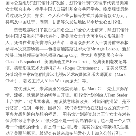
国际公益组织“图书馆计划”发起，图书馆计划中方理事代表潘美旭
女士联合主办，携手中国人口福利基金会共同举办。晚宴现场最终
通过现场义卖、拍卖、个人和企业认捐等方式共募集善款37万元，
将惠及中国辽宁、湖南、甘肃等欠发达地区18余所爱心图书馆。
慈善晚宴吸引了数百位知名企业和爱心人士前来，除图书馆计
划中国以及海外理事代表外，潘美旭女士作为著名独立影视制作
人，凭借在业界美誉与良好声名，邀请众多知名人士纷纷前来积极
参与本次慈善晚宴——包括塞浦路斯驻华大使Mr.Agis Loizou、新加
坡驻上海总领事馆副总领事Phillip Ong、意大利商贸委员会主任
Claudio Pasqualucci、美国商会主席Ken Jarrett、经典美剧老友记导
演、德稻影视艺术大师柯罗杰（Roger Christiansen）、艾美奖获奖
好莱坞作曲家&德稻电影&电视&艺术&媒体音乐大师夏泰（Mark
Chait）、著名主持人Allan Wu（吴振天）等。
在优雅大气、来宾满座的晚宴现场，以 Mark Chait先生演奏深
情、流畅、跌宕起伏的钢琴曲开场。图书馆计划创始人Tom Stader
上台致辞：“对儿童来说，知识就意味着改变。对知识的渴望，是不
分贫富、性别、年龄、国界的，我们希望带给在贫困地区的孩子们
更多梦想和通向梦想的桥梁。”图书馆计划筹资总监王宁女士在对各
位宾客致谢中谈及：“做公益不是一件容易的事情，也不是一个人或
者一个组织的使命，而是每一位捐助者，嘉宾的爱心奉献和关注推
动了美丽的愿景。希望会有越来越多的爱心人士加入公益行列。”