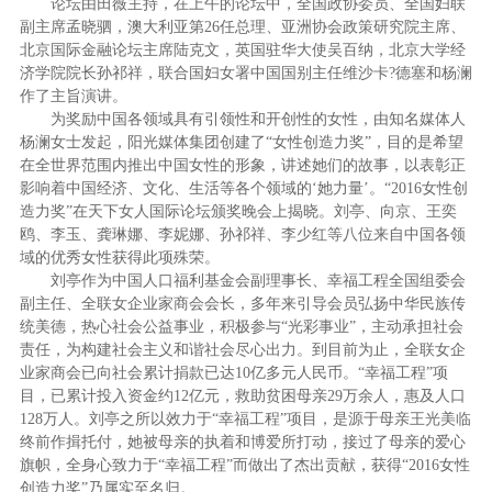
论坛由田薇主持，在上午的论坛中，全国政协委员、全国妇联
副主席孟晓驷，澳大利亚第26任总理、亚洲协会政策研究院主席、
北京国际金融论坛主席陆克文，英国驻华大使吴百纳，北京大学经
济学院院长孙祁祥，联合国妇女署中国国别主任维沙卡?德塞和杨澜
作了主旨演讲。
为奖励中国各领域具有引领性和开创性的女性，由知名媒体人
杨澜女士发起，阳光媒体集团创建了“女性创造力奖”，目的是希望
在全世界范围内推出中国女性的形象，讲述她们的故事，以表彰正
影响着中国经济、文化、生活等各个领域的‘她力量’。“2016女性创
造力奖”在天下女人国际论坛颁奖晚会上揭晓。刘亭、向京、王奕
鸥、李玉、龚琳娜、李妮娜、孙祁祥、李少红等八位来自中国各领
域的优秀女性获得此项殊荣。
刘亭作为中国人口福利基金会副理事长、幸福工程全国组委会
副主任、全联女企业家商会会长，多年来引导会员弘扬中华民族传
统美德，热心社会公益事业，积极参与“光彩事业”，主动承担社会
责任，为构建社会主义和谐社会尽心出力。到目前为止，全联女企
业家商会已向社会累计捐款已达10亿多元人民币。“幸福工程”项
目，已累计投入资金约12亿元，救助贫困母亲29万余人，惠及人口
128万人。刘亭之所以效力于“幸福工程”项目，是源于母亲王光美临
终前作揖托付，她被母亲的执着和博爱所打动，接过了母亲的爱心
旗帜，全身心致力于“幸福工程”而做出了杰出贡献，获得“2016女性
创造力奖”乃属实至名归。