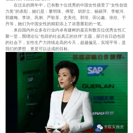
在过去的两年中，已有数十位优秀的中国女性接受了“女性创造
力奖”的表彰，她们是：董明珠、傅莹、胡舒立、杨丽萍、李银河、
郭建梅、李琰、巩俐、严歌苓、史美伦、郭培、田沁鑫、张欣、于
丹等，她们为中国女性的精彩添上了浓墨重彩的一笔。
来自国内外众多在行业内卓有建树的嘉宾和数百位优秀女性汇
聚一堂，围绕论坛"包容的社会真正的伙伴"主题，探讨在日趋包容
的社会下，女性生产力持续走高的今天，超越偏见，实现平等，是
我们的梦想，更是可以达成的目标。