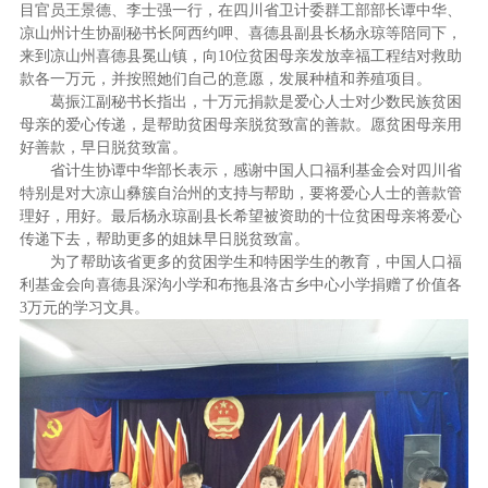
目官员王景德、李士强一行，在四川省卫计委
群工部部长谭中华、
凉山州计生协副秘书长阿西约呷、喜德县副县长杨永琼等陪同下，
来到凉山州喜德县冕山镇，向10位贫困母亲发放幸福工程结对救助
款各一万元，并按照她们自己的意愿，发展种植和养殖项目。
葛振江副秘书长指出，十万元捐款是爱心人士对少数民族贫困
母亲的爱心传递，是帮助贫困母亲脱贫致富的善款。愿贫困母亲用
好善款，早日脱贫致富。
省计生协谭中华部长表示，感谢中国人口福利基金会对四川省
特别是对大凉山彝簇自治州的支持与帮助，要将爱心人士的善款管
理好，用好。最后杨永琼副县长希望被资助的十位贫困母亲将爱心
传递下去，帮助更多的姐妹早日脱贫致富。
为了帮助该省更多的贫困学生和特困学生的教育，中国人口福
利基金会向喜德县深沟小学和布拖县洛古乡中心小学捐赠了价值各
3万元的学习文具。