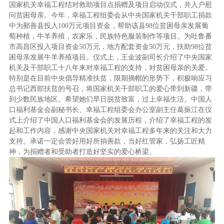
国家机关幸福工程结对救助项目点捐赠及项目启动仪式，并入户慰
问贫困母亲。今年，幸福工程组委会从中央国家机关干部职工捐款
中为鄯善县投入
100
万元项目资金，帮助该县
98
位贫困母亲发展葡
萄种植，牛羊养殖，农家乐，民族特色服装制作等项目。为吐鲁番
市高昌区投入项目资金
50
万元，地方配套资金
50
万元，扶助
98
位贫
困母亲发展牛羊养殖项目。仪式上，王金波副司长介绍了中央国家
机关及干部职工十八年来对幸福工程的支持，对贫困母亲的关爱。
特别是在目前中央倡导精准扶贫，限期摘帽的形势下，积极响应习
总书记西部扶贫的号召，将国家机关干部职工的爱心带到新疆，带
到少数民族地区。希望她们早日脱贫致富，过上幸福生活。中国人
口福利基金会副秘书长、幸福工程组委会办公室副主任葛振江在仪
式上介绍了中国人口福利基金会的发展历程，介绍了幸福工程的发
起和工作内容，感谢中央国家机关对幸福工程多年来的关注和大力
支持。承诺一定会管好用好所捐善款，当好红管家，弘扬工匠精
神，为捐赠者和受助者打造好坚实的爱心桥梁。