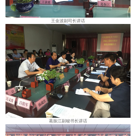
王金波副司长讲话
葛振江副秘书长讲话