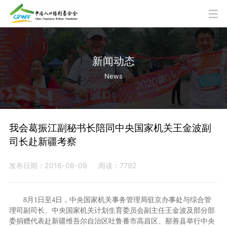
新闻动态
News
我会葛振江副秘书长陪同中央国家机关王金波副
司长赴新疆考察
发布日期：2016-08-09
阅读：7792
8
月
1
日至
4
日，中央国家机关事务管理局驻京办事处与综合管
理司副司长、中央国家机关计划生育委员会副主任王金波及部分部
委捐赠代表赴新疆维吾尔自治区吐鲁番市高昌区、鄯善县举行中央