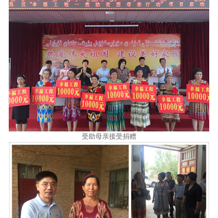
受助母亲接受捐赠