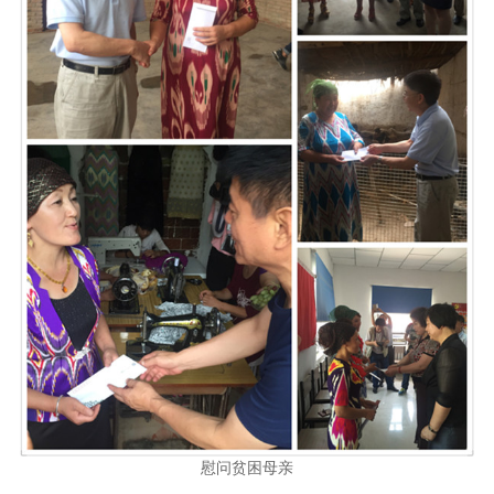
慰问贫困母亲