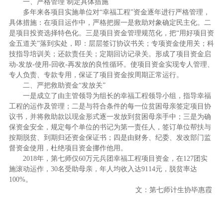
一、严格管理 制定具体措施
多年来各项目实施单位对“幸福工程”资金逐年进行严格管理，
具体措施：在项目运作中，严格把握一是救助对象确定民主化。二
是项目投资选择特色化。三是项目资金管理规范化，把“用好项目资
金五道关”落到实处，即：层层签订协议书关；专项资金使用关；科
技指导培训关；还款责任关；定期回访记录关。形成了项目资金启
动-发放-使用-回收-再发放的良性循环。使项目资金实现专人管理、
专人负责、专款专用，保证了项目资金按周期正常运行。
二、严把救助资金“发放关”
一是成立了由主管领导为组长的幸福工程领导小组，指导幸福
工程的运作及管理；二是与符合条件的每一位贫困母亲签定项目协
议书，并将救助款以现金形式逐一发放到贫困母亲手中；三是为确
保资金安全，规定每个单位的书记为第一责任人，签订单位帮扶与
按期脱贫、到期归还资金保证书；四是由财务、纪委、发改部门监
督资金使用，杜绝项目资金挪作他用。
2018年，第七师仅60万元兵团幸福工程项目资金，在127团实
施滚动运作，30名受助母亲，年人均收入达9114元，脱贫率达
100%。
文：第七师计生协毕惠霞