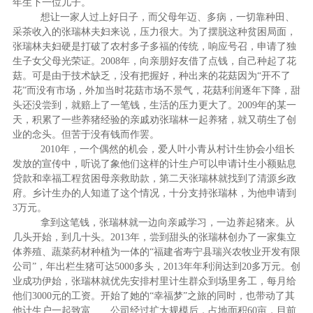
年生下一位儿子。
想让一家人过上好日子，而父母年迈、多病，一切靠种田、
采茶收入的张瑞林夫妇来说，压力很大。为了摆脱这种贫困局面，
张瑞林夫妇硬是打破了农村多子多福的传统，响应号召，申请了独
生子女父母光荣证。2008年，向亲朋好友借了点钱，自己种起了花
菇。可是由于技术缺乏，没有把握好，种出来的花菇因为“开不了
花”而没有市场，外加当时花菇市场不景气，花菇利润逐年下降，甜
头还没尝到，就赔上了一笔钱，生活的压力更大了。2009年的某一
天，积累了一些养猪经验的亲戚劝张瑞林一起养猪，就又萌生了创
业的念头。但苦于没有钱而作罢。
2010
年，一个偶然的机会，爱人叶小青从村计生协会小组长
发放的宣传中，听说了象他们这样的计生户可以申请计生小额贴息
贷款和幸福工程贫困母亲救助款，第二天张瑞林就找到了清源乡政
府。乡计生办的人知道了这个情况，十分支持张瑞林，为他申请到
3万元。
拿到这笔钱，张瑞林就一边向亲戚学习，一边养起猪来。从
几头开始，到几十头。2013年，尝到甜头的张瑞林创办了一家集立
体养殖、蔬菜药材种植为一体的“福建省寿宁县瑞兴农牧业开发有限
公司”，年出栏生猪可达5000多头，2013年年利润达到20多万元。创
业成功伊始，张瑞林就优先安排村里计生群众到场里务工，每月给
他们3000元的工资。开始了她的“幸福梦”之旅的同时，也带动了其
他计生户一起致富……公司经过扩大规模后，占地面积60亩，目前