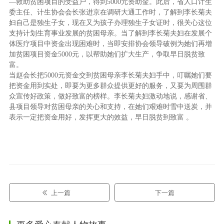
—救助贫困项目的受益户，得到5000元资助金。此后，省人口计生
委主任、计生协会会长张进京在调研大通工作时，了解到李长菊夫
妇自己是独生子女，现在又为孩子办理独生子女证时，很关心这位
支持计划生育事业发展的贫困母亲。当了解到李长菊夫妇在发展个
体医疗项目中资金出现困难时，当即安排协会领导破例为她们再增
加贫困项目资金5000元，以帮助她们扩大生产，争取早日脱贫致
富。
当赵会长把5000元资金交到贫困母亲李长菊夫妇手中，叮嘱她们要
把资金用到实处，即要为更多群众提供更好的服务，又要为周围群
众宣传好政策，做好致富的榜样。李长菊夫妇激动地说，感谢省、
县项目领导对贫困母亲的关心和支持，在她们艰难时雪中送炭，并
表示一定把资金用好，发挥更大的效益，早日脱贫到致富 。
上一篇
下一篇