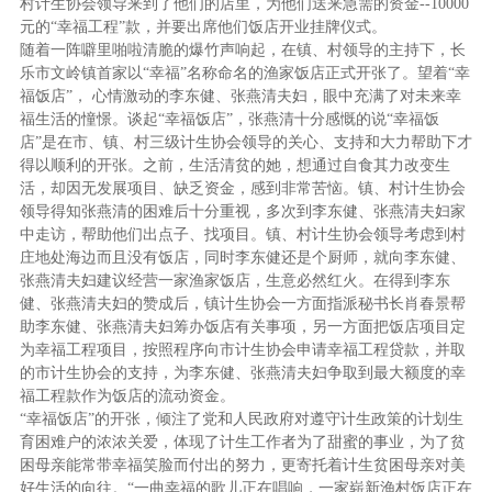
村计生协会领导来到了他们的店里，为他们送来急需的资金--10000
元的“幸福工程”款，并要出席他们饭店开业挂牌仪式。
随着一阵噼里啪啦清脆的爆竹声响起，在镇、村领导的主持下，长
乐市文岭镇首家以“幸福”名称命名的渔家饭店正式开张了。望着“幸
福饭店”， 心情激动的李东健、张燕清夫妇，眼中充满了对未来幸
福生活的憧憬。谈起“幸福饭店”，张燕清十分感慨的说“幸福饭
店”是在市、镇、村三级计生协会领导的关心、支持和大力帮助下才
得以顺利的开张。之前，生活清贫的她，想通过自食其力改变生
活，却因无发展项目、缺乏资金，感到非常苦恼。镇、村计生协会
领导得知张燕清的困难后十分重视，多次到李东健、张燕清夫妇家
中走访，帮助他们出点子、找项目。镇、村计生协会领导考虑到村
庄地处海边而且没有饭店，同时李东健还是个厨师，就向李东健、
张燕清夫妇建议经营一家渔家饭店，生意必然红火。在得到李东
健、张燕清夫妇的赞成后，镇计生协会一方面指派秘书长肖春景帮
助李东健、张燕清夫妇筹办饭店有关事项，另一方面把饭店项目定
为幸福工程项目，按照程序向市计生协会申请幸福工程贷款，并取
的市计生协会的支持，为李东健、张燕清夫妇争取到最大额度的幸
福工程款作为饭店的流动资金。
“幸福饭店”的开张，倾注了党和人民政府对遵守计生政策的计划生
育困难户的浓浓关爱，体现了计生工作者为了甜蜜的事业，为了贫
困母亲能常带幸福笑脸而付出的努力，更寄托着计生贫困母亲对美
好生活的向往。“一曲幸福的歌儿正在唱响，一家崭新渔村饭店正在