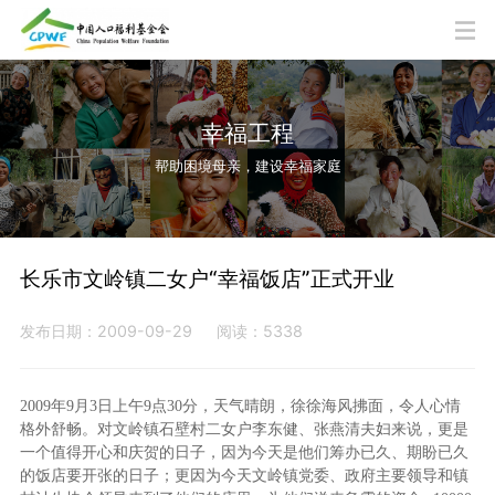
幸福工程
帮助困境母亲，建设幸福家庭
长乐市文岭镇二女户“幸福饭店”正式开业
发布日期：2009-09-29
阅读：5338
2009年9月3日上午9点30分，天气晴朗，徐徐海风拂面，令人心情
格外舒畅。对文岭镇石壁村二女户李东健、张燕清夫妇来说，更是
一个值得开心和庆贺的日子，因为今天是他们筹办已久、期盼已久
的饭店要开张的日子；更因为今天文岭镇党委、政府主要领导和镇