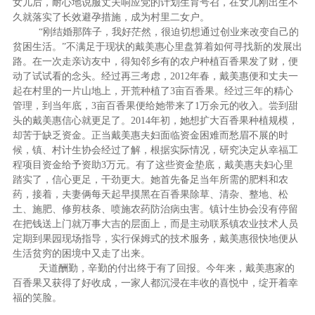
女儿后，耐心地说服丈夫响应党的计划生育号召，在女儿刚出生不
久就落实了长效避孕措施，成为村里二女户。
“刚结婚那阵子，我好茫然，很迫切想通过创业来改变自己的
贫困生活。”不满足于现状的戴美惠心里盘算着如何寻找新的发展出
路。在一次走亲访友中，得知邻乡有的农户种植百香果发了财，便
动了试试看的念头。经过再三考虑，2012年春，戴美惠便和丈夫一
起在村里的一片山地上，开荒种植了3亩百香果。经过三年的精心
管理，到当年底，3亩百香果便给她带来了1万余元的收入。尝到甜
头的戴美惠信心就更足了。2014年初，她想扩大百香果种植规模，
却苦于缺乏资金。正当戴美惠夫妇面临资金困难而愁眉不展的时
候，镇、村计生协会经过了解，根据实际情况，研究决定从幸福工
程项目资金给予资助3万元。有了这些资金垫底，戴美惠夫妇心里
踏实了，信心更足，干劲更大。她首先备足当年所需的肥料和农
药，接着，夫妻俩每天起早摸黑在百香果除草、清杂、整地、松
土、施肥、修剪枝条、喷施农药防治病虫害。镇计生协会没有停留
在把钱送上门就万事大吉的层面上，而是主动联系镇农业技术人员
定期到果园现场指导，实行保姆式的技术服务，戴美惠很快地便从
生活贫穷的困境中又走了出来。
天道酬勤，辛勤的付出终于有了回报。今年来，戴美惠家的
百香果又获得了好收成，一家人都沉浸在丰收的喜悦中，绽开着幸
福的笑脸。