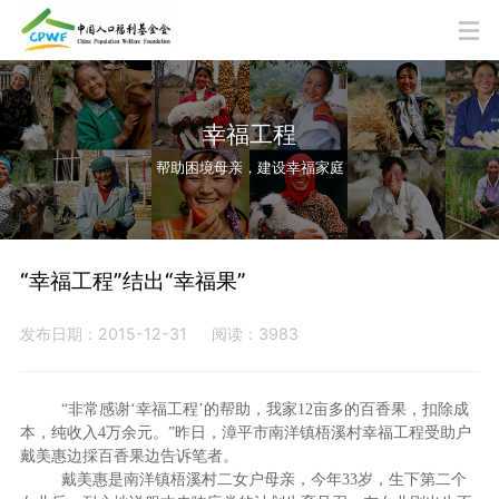
幸福工程
帮助困境母亲，建设幸福家庭
“幸福工程”结出“幸福果”
发布日期：2015-12-31
阅读：3983
“非常感谢‘幸福工程’的帮助，我家12亩多的百香果，扣除成
本，纯收入4万余元。”昨日，漳平市南洋镇梧溪村幸福工程受助户
戴美惠边採百香果边告诉笔者。
戴美惠是南洋镇梧溪村二女户母亲，今年33岁，生下第二个