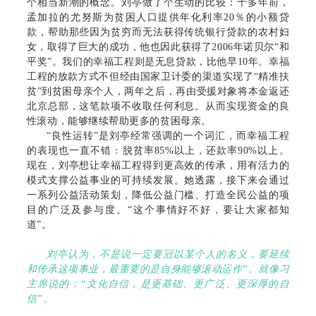
个相当新潮的概念。刘亭做了个生动的比较：十多年前，
孟加拉的尤努斯为贫困人口提供年化利率20％的小额贷
款，帮助那些因为贫穷而无法获得传统银行贷款的农村妇
女，取得了巨大的成功，他也因此获得了2006年诺贝尔“和
平奖”。我们的幸福工程则是无息贷款，比他早10年。幸福
工程的放款方式不但经由国家卫计委的渠道实现了“精准扶
贫”到贫困母亲个人，两年之后，再由受援对象将本金返还
北京总部，这笔款项不收取任何利息。从而实现资金的良
性滚动，能够继续帮助更多的贫困母亲。
“良性运转”是刘亭经常强调的一个词汇，而幸福工程
的表现也一直不错：脱贫率85%以上，还款率90%以上。
现在，刘亭想让幸福工程得到更高效的传承，用有活力的
模式支撑公益事业的可持续发展。她透露，接下来会通过
一系列公益活动策划，降低公益门槛、打造全民公益的项
目的广泛及参与度。“这个事情好不好，要让大家都知
道”。
刘亭认为，不是说一定要冠以某个人的名义，要延续
和传承这项事业，最重要的是自身能够滚动运作”。就像习
主席说的：“文化自信，是更基础、更广泛、更深厚的自
信”。