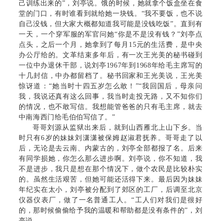
己训练出来的”，刘亭说。饿的时候，她就拿个饭盒坐在食
堂的门口，有时谁看到就给她一块钱。“我不要饭，也不说
自己没钱，但大家大概都知道我可能是没钱吃饭”。直到有
一天，一个穿军服的军官问她“你是不是没有钱？”刘亭点
点头，之后一个月，她拿到了每月15元的生活费，是中央
办公厅给的。文革结束多年后，有一次王光美的秘书碰到
一位中办退休干部，说刘亭1967年到1968年给毛主席写的
十几封信，中办都留档了。秘书回家和王光美说，王光美
惊讶道：“她当时十四五岁怎么敢！”“我回国后，母亲问
我，我说还真有这么回事，我当时走投无路，又不知你们
的情况，也不敢写信。我想能管爸爸的只有毛主席，就去
中南海西门给毛伯伯写信了。”
哥哥刘源从监狱出来后，就到山西雁北上山下乡。当
时只有6岁的妹妹刘潇潇被保姆赵淑君抚养。哥哥走了以
后，无论是去云南、内蒙古的，刘亭全部都报了名。后来
有同学损她，你怎么那么进步啊。刘亭说，你不知道，我
不是进步，我只是想在那个情况下，做个农民是比较朴实
的。虽然生活艰苦，但她可能还活得下来。最后因为妹妹
年纪实在太小，刘亭被分配到了郊区的工厂，后调至北京
仪器仪表厂，做了一名普通工人。“工人们对我们是很好
的，那时候偷偷给予我的温暖和帮助都是没有条件的”，刘
亭说。