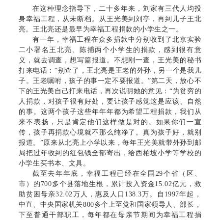
在这种理念指导下，二十多年来，刘家有三代人均投
身幸福工程，从未断档。从王光美到刘亭，再到儿子王北
亮。王北亮还是最早为幸福工程捐款的小学生之一。
有一年，幸福工程在众多捐款中分别收到了北京实验
二小署名王北亮、陈捕两个小学生的捐款，感到很有意
义，就去调查，想写篇报道。不想刚一查，王光美的秘书
打来电话：“别查了，王北亮是王老的外孙，另一个是我儿
子。王老嘱咐，孩子的事一定不要报道。”第二天，放心不
下的王光美自己打来电话，再次说明她的意见：“为贫穷的
人捐款，对孩子很有好处，要让孩子感觉这是应该、自然
的事。这两个孩子这些年年年都为希望工程捐款，我们从
来不表扬，只是肯定他们这样做是对的。如果你们一宣
传，孩子再捐款心境就不那么纯净了。真为孩子好，就别
报道。”原来从北亮上小学以来，每年王光美就带外孙到邮
局把过年收到的红包钱全部寄出，给西柏坡小学等学校的
小学生买书本、文具。
截至去年年底，幸福工程已经在全国29个省（区、
市）的700多个县落地生根，累计投入资金15.02亿元，救
助贫困母亲32.02万人，惠及人口138.3万。自1997年起，
中直、中央国家机关800多个上至党和国家领导人、部长，
下至普通干部职工，每年都在母亲节期间为幸福工程捐