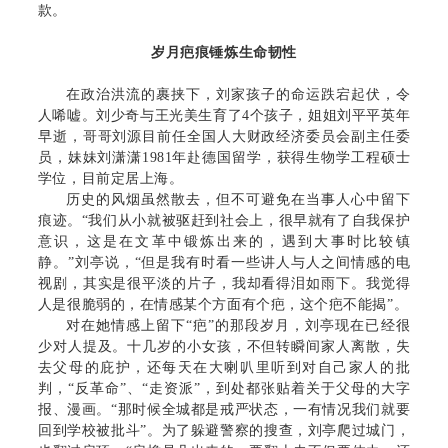
款。
岁月疤痕锤炼生命韧性
在政治洪流的裹挟下，刘家孩子的命运跌宕起伏，令
人唏嘘。刘少奇与王光美生育了4个孩子，姐姐刘平平英年
早逝，哥哥刘源目前任全国人大财政经济委员会副主任委
员，妹妹刘潇潇1981年赴德国留学，获得生物学工程硕士
学位，目前定居上海。
历史的风烟虽然散去，但不可避免在当事人心中留下
痕迹。“我们从小就被驱赶到社会上，很早就有了自我保护
意识，这是在文革中锻炼出来的，遇到大事时比较镇
静。”刘亭说，“但是我有时看一些讲人与人之间情感的电
视剧，其实是很平淡的片子，我却看得泪如雨下。我觉得
人是很脆弱的，在情感某个方面有个疤，这个疤不能揭”。
对在她情感上留下“疤”的那段岁月，刘亭现在已经很
少对人提及。十几岁的小女孩，不但转瞬间家人离散，失
去父母的庇护，还每天在大喇叭里听到对自己家人的批
判，“反革命”、“走资派”，到处都张贴着关于父母的大字
报、漫画。“那时候全城都是戒严状态，一有情况我们就要
回到学校被批斗”。为了躲避警察的搜查，刘亭爬过城门，