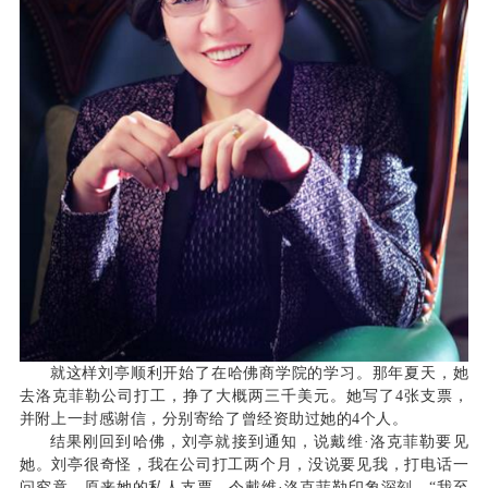
就这样刘亭顺利开始了在哈佛商学院的学习。那年夏天，她
去洛克菲勒公司打工，挣了大概两三千美元。她写了4张支票，
并附上一封感谢信，分别寄给了曾经资助过她的4个人。
结果刚回到哈佛，刘亭就接到通知，说戴维·洛克菲勒要见
她。刘亭很奇怪，我在公司打工两个月，没说要见我，打电话一
问究竟，原来她的私人支票，令戴维·洛克菲勒印象深刻，“我至