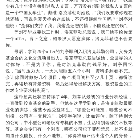
少有几十年没有接到过私人支票，万万没有想到给我私人支票的
是一个中国女学生”。戴维·洛克菲勒对她说，“我们没要求你现在
就还钱，再说你夏天挣的这点钱，不还得继续学习吗？”刘亭对
他说：“是你们支持了我。我这是还您的情，不能说还您的钱”。
等刘亭毕业要找工作时，洛克菲勒总裁说，我们绝不给你第
一个offer。言下之意，如果没人愿意雇你，洛克菲勒也不会要
你。
最后，拿到29个offer的刘亭顺利入职洛克菲勒公司，义务为
基金会的文化交流项目出力。洛克菲勒总裁告诫她，全世界的人
对你好，不是为了你，是对洛克菲勒的钱示好。刘亭回忆
说，“当时压力大，一天只能睡五六个小时，资料多到看不完。
会让你同时做好几个项目，每个项目资料至少几十页，都得读
完，再读所有背景资料，然后还得给出解决方案。投资基金的工
作对专业要求特别高”。
这种超高压状态持续了4年。刘亭从最初的行业分析经理，
一直做到投资基金的副手。但她在这里学到的，是洛克菲勒最职
业化的训练，这些令她受益终生。“哪些公司能投，哪些公司不
能投，公司有一套标准”，刘亭举例说，比如评估，除了特别大
的公司，中小型公司老板有专机的不投，生活特别奢侈的不投等
等。基金会专门有一个列表，哪些公司犯了哪些禁忌，差不多就
知道什么能投、什么不能投。“你得准确评估出这个人的身价，