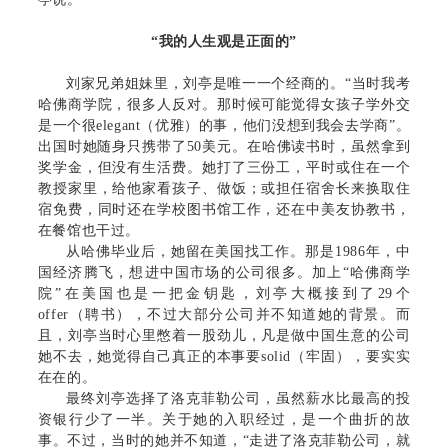
“我的人生观是正面的”
刘家兄弟姐妹里，刘亭是唯一一个经商的。“当时我考
哈佛商学院，很多人反对。那时候可能觉得女孩子学外交
是一个很elegant（优雅）的事，他们没想到我会去学商”。
出国时她随身只携带了50美元。在哈佛读书时，虽然拿到
奖学金，但没有生活费。她打了三份工，平时或住在一个
教授家里，给他家看孩子、做饭；或担任宿舍长来换取住
宿免费，同时还在学校图书馆工作，还在中美友协教书，
在餐馆也干过。
从哈佛毕业后，她留在美国找工作。那是1986年，中
国经济腾飞，想进中国市场的公司很多。加上“哈佛商学
院”在美国也是一把金钥匙，刘亭大概接到了29个
offer（聘书），不过大部分公司并不知道她的背景。而
且，刘亭当时心里憋着一股劲儿，凡是做中国生意的公司
她不去，她觉得自己真正的本事要solid（牢固），要实实
在在的。
最终刘亭选择了洛克菲勒公司，虽然薪水比最高的投
资银行少了一半。关于她的入职经过，是一个曲折的故
事。不过，当时的她并不知道，“走进了洛克菲勒公司，就