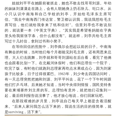
姐姐刘平平在她眼前被抓走，她也不敢去找哥哥刘源。年幼
的妹妹刘潇潇走在路上，会有人朝她身上扔石块儿、吐口水。从
小只认识中南海和自己学校的刘亭，开始给毛泽东主席写
信。“我去中南海西门传达室，警卫都认识我，我说我想给毛主
席写信，他们就给我拿来了纸和信封”。信里刘亭也不敢说别
的，就说要一本《中英文字典》。“其实我是希望爸妈能在字典
里头给我留张字条，但什么都没有”。就这样，刘亭共给毛主席
写过十几封信，拿到过书和小凳子。
在等待回信的煎熬中，刘亭偶尔会想起以前的日子。中南海
有舞会的时候，当时他们每个月都能见到毛主席，还有周恩来总
理。大人们去跳舞，刘亭就和哥哥刘源站在后台看，看完了他俩
也会跟着比划一下。在北戴河休假时，他们和总理住一个院子，
吃完了饭，有时他们就跑到总理家再吃点水果或点心，因为刘家
孩子比较多，日子过得很紧巴。1963年，刘少奇去四国访问时，
有一天总理突然把她和刘源、刘平平叫去，花了一个下午时间跟
他们打乒乓球。后来她才知道，当时中央得到情报，国民党特务
要在柬埔寨炸刘主席的车。总理怕有意外，就把他们召集到一
起，最后得到报告说没事了，他才放心地说，你们回家玩吧。
在那段艰难的岁月里，刘亭说自己每天早上都是含着泪醒
来。“后来人家问我怎么活下来的，我说生活的目的很简单，就
是surviving，活下来”。