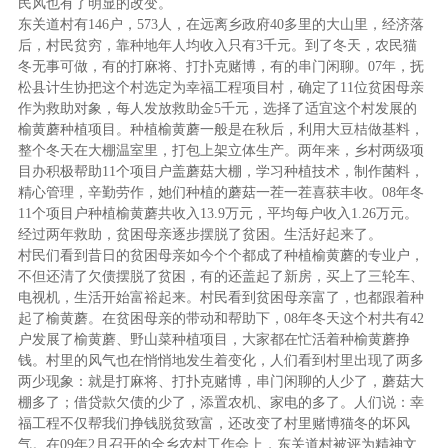
民风也有了明显的改变。
东关道村有146户，573人，在远离乡政府40多里的大山里，经济落
后，村民贫穷，靠种地年人均收入只有3千元。到了冬天，农民猫
冬无事可做，有的打麻将、打扑克赌博，有的串门闲聊。07年，抚
松县计生协把这个村选定为幸福工程项目村，确定了11位贫困母亲
作为救助对象，每人发放救助金5千元，选择了适宜这个村发展的
榆黄蘑种植项目。种植榆黄蘑一般是在秋后，利用大豆桔做基料，
整个冬天在大棚温室里，打包上架立体生产。两年来，乡村两级项
目办积极帮助11个项目户盖蘑菇大棚，学习种植技术，制作菌料，
精心管理，辛勤劳作，她们种植的蘑菇一茬一茬喜获丰收。08年冬
11个项目户种植榆黄蘑共收入13.9万元，平均每户收入1.26万元。
经过两年救助，贫困母亲逐步摆脱了贫困。生活好起来了。
村民们看到昔日的贫困母亲如今个个都成了种植榆黄蘑的专业户，
不但还清了欠债摆脱了贫困，有的还盖起了新房，买上了三轮车、
电视机，生活开始富裕起来。村民看到贫困母亲富了，也都跟着种
起了榆黄蘑。在贫困母亲的带动和帮助下，08年冬天这个村共有42
户发展了榆黄蘑、野山菜种植项目，大家都在忙活着种榆黄蘑挣
钱。村里的风气也在悄悄地发生着变化，人们看到村里出现了两多
两少现象：就是打麻将、打扑克赌博，串门闲聊的人少了，蘑菇大
棚多了；借贷款欠债的少了，添置农机、家电的多了。人们说：幸
福工程不仅帮我们挣钱脱贫致富，还改变了村里赌博猫冬的坏风
气。在09年2月召开的全乡农村工作会上，东关道村被评为精神文