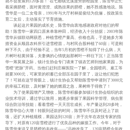
就不会发展到120多亩！”在七都镇北溪渡旁脐橙园里，陈雪华正忙
着采摘脐橙，面对黄澄澄、成熟挂果的脐橙，她不胜感激地说。陈
雪华是一位二女母亲，1991年与大厅村林挺俊结为伉俪，按政策生
育二女后，主动落实了节育措施。
谈起这片果园的成长史，陈雪华由衷地感谢政府对他们的帮
助！陈雪华一家四口原来单靠种田，经济收入十分拮据；2003年陈
雪华从镇联动网获悉，种植雪橙产量高、价格也高，于是她多方筹
措资金从顺昌农科所引进雪橙苗，与村民合股种植了60亩；可是刚
种下不久，由于经验不足，当年5月初的雪橙不知得了什么病，大
片树叶枯黄掉落，夫妻俩的心情犹如那树叶一样往下沉！正当陈雪
华一筹莫展之际，镇计生协会专门请来了镇农艺师到他家果园，为
雪橙“把脉”开药。当他们赶到庄稼医院一了解，全园喷药、雇工等
就要3000元，可家里的积蓄已全部压在园子里了，这让他们犯愁
了！可就在这节骨眼上，镇计生协会又帮助陈雪华申请到了3000元
的幸福工程款，及时解了她的燃眉之急，果树终于得救了！
为了使果园增产又增收，陈雪华积极参加镇计生协会组织的农
业技术培训，通过学以致用，她逐步掌握了果园科学管理、病虫害
综合防治等技能；看着雪橙一天天茁壮成长，年产量达到20多吨，
陈雪华信心大增！转眼到还款的时间，陈雪华不仅及时还上了款
项，还扩大种植规模，果园达到120亩；并于次年在农技专家的指
导下，对原有120亩雪橙进行了优良品种的嫁接工作。今年，对于
陈雪华来说又是脐橙的丰收年——“品种改良了，120亩脐橙今年收