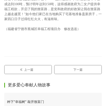
成达到100吨，预计明年达到150吨，这得感谢政府为二女户提供幸
福工程款，开启了我的致富路，是党和政府的好政策让我在致富路
上越走越宽！”如今他们家已在当地购买了宅基地准备盖新房子，一
家四口日子过得红红火火，有滋有味。
（福建省宁德市蕉城区幸福工程项目办 修改选送）
上一篇
下一篇
更多爱心奉献人物故事
种下“幸福树” 敲开致富门