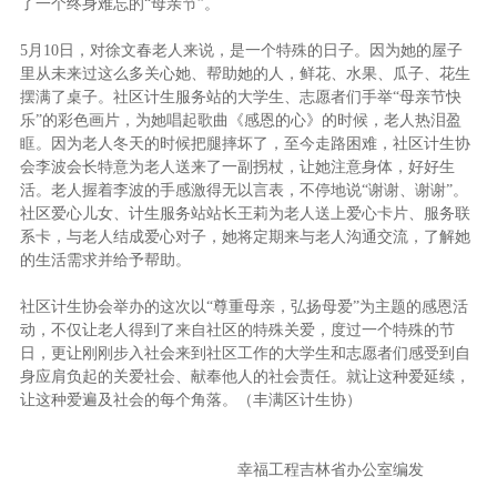
了一个终身难忘的“母亲节”。
5月10日，对徐文春老人来说，是一个特殊的日子。因为她的屋子
里从未来过这么多关心她、帮助她的人，鲜花、水果、瓜子、花生
摆满了桌子。社区计生服务站的大学生、志愿者们手举“母亲节快
乐”的彩色画片，为她唱起歌曲《感恩的心》的时候，老人热泪盈
眶。因为老人冬天的时候把腿摔坏了，至今走路困难，社区计生协
会李波会长特意为老人送来了一副拐杖，让她注意身体，好好生
活。老人握着李波的手感激得无以言表，不停地说“谢谢、谢谢”。
社区爱心儿女、计生服务站站长王莉为老人送上爱心卡片、服务联
系卡，与老人结成爱心对子，她将定期来与老人沟通交流，了解她
的生活需求并给予帮助。
社区计生协会举办的这次以“尊重母亲，弘扬母爱”为主题的感恩活
动，不仅让老人得到了来自社区的特殊关爱，度过一个特殊的节
日，更让刚刚步入社会来到社区工作的大学生和志愿者们感受到自
身应肩负起的关爱社会、献奉他人的社会责任。就让这种爱延续，
让这种爱遍及社会的每个角落。（丰满区计生协）
幸福工程吉林省办公室编发