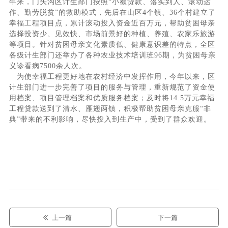
年来，门头沟区计生部门按照
“
小额贷款、落实到人、滚动运
作、勤劳脱贫
”
的救助模式，先后在山区
4
个镇、
36
个村建立了
幸福工程项目点，累计滚动投入资金近百万元，帮助贫困母亲
选择投资少、见效快、市场前景好的种植、养殖、农家乐旅游
等项目。针对贫困母亲文化素质低、健康意识差的特点，全区
各级计生部门还举办了各种农业技术培训班
96
期，为贫困母亲
义诊看病
7500
余人次。
为使幸福工程更好地在农村经济中发挥作用，今年以来，区
计生部门进一步完善了项目的服务与管理，重新规范了资金使
用档案、项目管理档案和优质服务档案；及时将
14.5
万元幸福
工程贷款送到了清水、雁翅两镇，积极帮助贫困母亲克服
“
非
典
”
带来的不利影响，尽快投入到生产中，受到了群众欢迎。
上一篇
下一篇