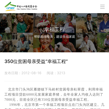
幸福工程
帮助困境母亲，建设幸福家庭
350位贫困母亲受益“幸福工程”
发布日期：2012-08-16
阅读：3213
北京市门头沟区雁翅镇下马岭村贫困母亲杜翠霞，利用幸福
工程项目贷款
6000
元发展家庭养猪，去年全家人均收入达到了
7000
元，目前全区已有
350
位贫困母亲受益幸福工程。
1996
年，北京市第一个幸福工程项目点在门头沟区建立。几