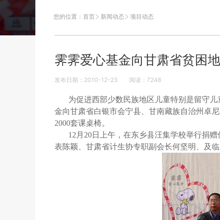
您的位置：
首页
新闻动态
项目动态
霁霁爱心基金向甘肃省贫困地
发布日期：2010-12-23
阅读：
7248
为促进西部少数民族地区儿童特别是留守儿
金向甘肃省白银市会宁县、甘南藏族自治州卓尼
2000套课桌椅。
12月20日上午，在东乡县汪集学校举行捐
表陈颖、甘肃省计生协专职副会长何坚明、及临