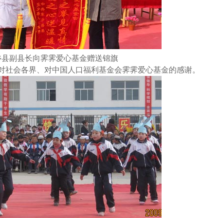
乡县副县长向霁霁爱心基金赠送锦旗
对社会各界、对中国人口福利基金会霁霁爱心基金的感谢。