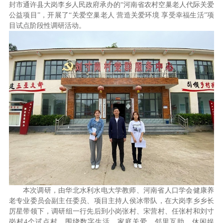
封市通许县大岗李乡人民政府承办的“河南省农村空巢老人代际关爱
公益项目”，开展了“关爱空巢老人 营造关爱环境 享受幸福生活”项
目试点阶段性调研活动。
本次调研，由华北水利水电大学教师、河南省人口学会健康养
老专业委员会副主任委员、项目主持人侯冰带队，在大岗李乡乡长
厉星带领下，调研组一行先后到小岗张村、宋营村、任张村和刘寸
岗村4个试点村，围绕数字生活、家庭关爱、邻里互助、休闲娱